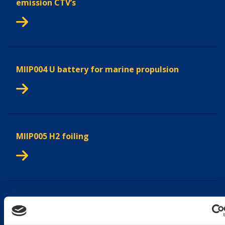
emission CTV’s
MIIP004 ​​U battery for marine propulsion​
MIIP005 H2 foiling
MIIP008 Green and autonomous corridor