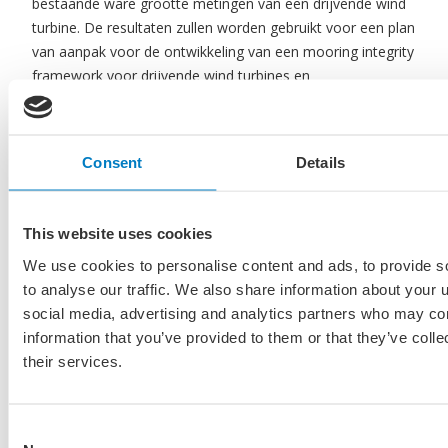
bestaande ware grootte metingen van een drijvende wind
turbine. De resultaten zullen worden gebruikt voor een plan
van aanpak voor de ontwikkeling van een mooring integrity
framework voor drijvende wind turbines en
onderzoeksvragen voor de JIP.
Consent
Details
Partners binnen dit project
This website uses cookies
We use cookies to personalise content and ads, to provide s
to analyse our traffic. We also share information about your u
social media, advertising and analytics partners who may com
information that you’ve provided to them or that they’ve coll
their services.
Bekijk alle MIIP
Consent