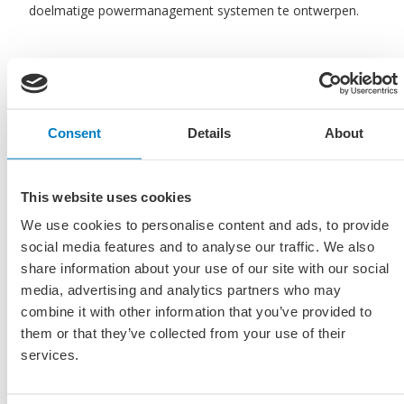
doelmatige powermanagement systemen te ontwerpen.
Binnen de grenzen van bedrijven en organisaties wordt
data al wel gebruikt om processen te verbeteren, maar
data delen met externe partijen gebeurt vaak nog slechts
als het directe belang van de leverancier van de data
Consent
Details
About
evident is. Kansen om gebruik te maken van de grote
rijkdom en variatie aan data en die om te zetten in
This website uses cookies
bruikbare informatie worden nog te weinig benut. Juist
door snelle ontwikkelingen op dit onderwerp in
We use cookies to personalise content and ads, to provide
concurrerende buitenlandse clusters op het onderwerp
social media features and to analyse our traffic. We also
“data driven design & production” is het nu van belang
share information about your use of our site with our social
samen te werken aan uitwisseling van data op een manier
media, advertising and analytics partners who may
die alle betrokken partijen verder helpt.
combine it with other information that you’ve provided to
them or that they’ve collected from your use of their
services.
Er ontbreekt een raamwerk voor delen van data in de
keten en over de grenzen van de diverse stappen in de