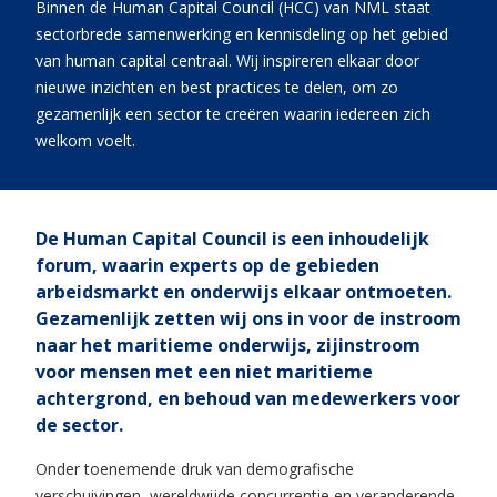
Binnen de Human Capital Council (HCC) van NML staat
sectorbrede samenwerking en kennisdeling op het gebied
van human capital centraal. Wij inspireren elkaar door
nieuwe inzichten en best practices te delen, om zo
gezamenlijk een sector te creëren waarin iedereen zich
welkom voelt.
De Human Capital Council is een inhoudelijk
forum, waarin experts op de gebieden
arbeidsmarkt en onderwijs elkaar ontmoeten.
Gezamenlijk zetten wij ons in voor de instroom
naar het maritieme onderwijs, zijinstroom
voor mensen met een niet maritieme
achtergrond, en behoud van medewerkers voor
de sector.
Onder toenemende druk van demografische
verschuivingen, wereldwijde concurrentie en veranderende