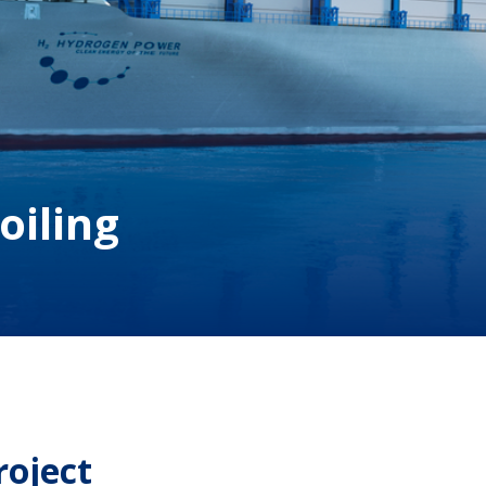
oiling
roject