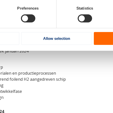
Preferences
Statistics
Allow selection
k januari 2024
rp
rialen en productieprocessen
arend foilend H2 aangedreven schip
ng
ntwikkelfase
gn
24