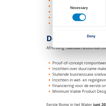
transport
Consent
tanken van waterstof
Necessary
Selection
foilen
verzekerbaarheid
certificeerbaarheid
Doelstellingen
Deny
Afronding haalbaarheidsonderzoe
Proof-of-concept rompontwe
Inzichten over duurzame mate
Sluitende businesscase snelv
Inzichten in wet- en regelgevi
Financiering voor de eerste o
Minimum Viable Product Desi
Eerste Romp in het Water
juni 20