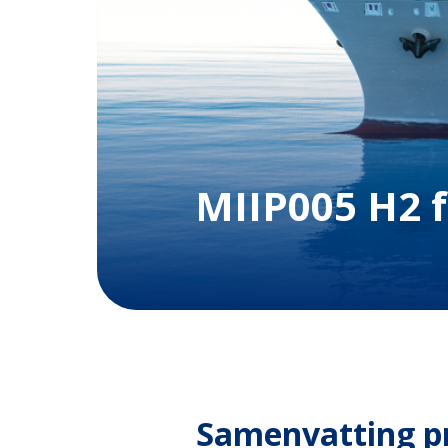
MIIP005 H2 f
Samenvatting p