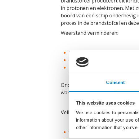
brandstofcel produceert elektrici
in protonen en elektronen. Met zu
boord van een schip onderhevig i
proces in de brandstofcel en deze
Weerstand verminderen:
Foilen ook ter verbetering va
Gewicht
Rompvorm
Consent
Onderzoek naar duurzame materia
wake)
This website uses cookies
Veiligheid en regelgeving
We use cookies to personalis
information about your use of
other information that you’ve
waterstofopslag op de boot