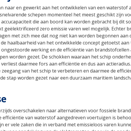
an naar en gewerkt aan het ontwikkelen van een waterstof aa
snelvarende schepen momenteel het meest geschikt zijn voo
e accucapaciteit die aan boord kan worden gebracht bij dit 
t geëlektrificeerd zero emissie varen wel mogelijk. Echter
ragen met zich mee dat nog niet kan worden begonnen aan d
 de haalbaarheid van het ontwikkelde concept getoetst aan t
ongestoorde werking en de efficiëntie van brandstofcellen
en worden gezet. De schokken waaraan het schip onderhevi
 verliest daarmee fors aan efficiëntie en dus aan actieradiu
 zeegang van het schip te verbeteren en daarmee de efficiën
de stap worden gezet naar een duurzaam maritiem landscha
se
zijds overschakelen naar alternatieven voor fossiele brand
 efficiëntie van waterstof aangedreven voertuigen is behoo
ijn er vele zaken die in verband met emissieloos varen kun