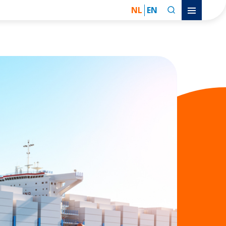
NL
EN