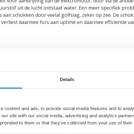
teit voor aandrijving van de elektromotor, door via de anode 
urstof uit de lucht ontstaat water. Een meer specifiek prob
s aan schokken door veelal golfslag, zeker op zee. De schok
 verliest daarmee fors aan uptime en daarmee efficiëntie va
n de zeegang
Details
len (well to
e content and ads, to provide social media features and to analy
 our site with our social media, advertising and analytics partn
 provided to them or that they’ve collected from your use of their