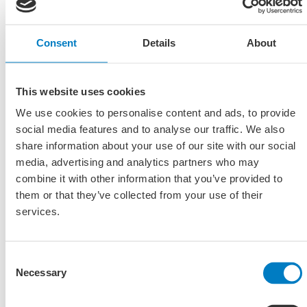
FFCS op diverse scheepstypen door demonstraties met
een 1:10 schaalmodel en het verzamelen van feedback
van potentiële klanten.
Consent
Details
About
Evaluatie van de productiekosten van de hardware-
componenten om een economisch haalbare productie
te waarborgen.
This website uses cookies
Analyseren van de uitdagingen op het gebied van
We use cookies to personalise content and ads, to provide
regelsystemen in dynamische omgevingen, specifiek
social media features and to analyse our traffic. We also
voor golven tot 1,5m op de Noordzee, en het
share information about your use of our site with our social
vaststellen van de technische haalbaarheid via on-board
media, advertising and analytics partners who may
meetdata.
combine it with other information that you’ve provided to
Vaststellen van de basis voor een vervolgproject door
them or that they’ve collected from your use of their
het ontwikkelen van een plan of voorstel met meetbare
services.
doelen, data en schattingen
Consent
Succescriteria:
Necessary
Selection
Het project wordt als geslaagd beschouwd wanneer het
haalbaarheidsonderzoek aantoont dat het FFCS