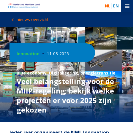
NL
EN
nieuws overzicht
Innovation
11-03-2025
Blue economy
,
Digitalisering
,
Energietransitie
Veel belangstelling voor de
MIIP-regeling; bekijk welke
projecten er voor 2025 zijn
gekozen
Ieder jaar organiseert de NML Innovation