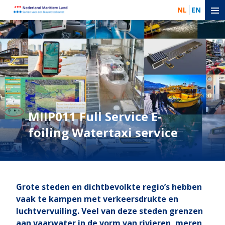
NL
EN
MIIP011 Full Service E-
foiling Watertaxi service
Grote steden en dichtbevolkte regio’s hebben
vaak te kampen met verkeersdrukte en
luchtvervuiling. Veel van deze steden grenzen
aan vaarwater in de vorm van rivieren, meren,