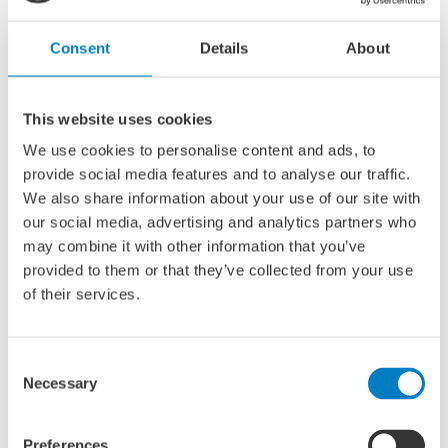
service’
Doelstelling
Consent
Details
About
Doel van dit project is te onderzoeken wat er vanuit de
markt nodig is, en vanuit de technologie mogelijk is om tot
This website uses cookies
succesvolle geïmplementeerde watertaxi diensten te
We use cookies to personalise content and ads, to
komen. De staat van de technologie maakt robuuste,
provide social media features and to analyse our traffic.
betaalbare duurzame watertaxi’s bereikbaar. Op dit
We also share information about your use of our site with
moment vinden dan ook veel ontwikkelingen plaats op het
our social media, advertising and analytics partners who
gebied van elektrische watertaxi’s die omwille van een
may combine it with other information that you’ve
groter bereik gebruikmaken van hydrofoils. De partners in
provided to them or that they’ve collected from your use
deze haalbaarheidsstudie hebben ervaring met deze
of their services.
technologie en geloven erin.
Voor een succesvolle duurzame watertaxi service is echter
veel meer nodig dan een boot alleen. Daarnaast
Consent
vermoeden wij dat een een flink aantal zaken van belang
Necessary
Selection
zijn voor het succes van een watertaxi service: de
laadinfrastructuur, vertrek en aankomst pieren,
Preferences