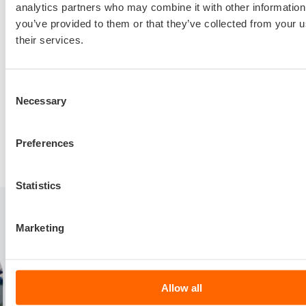
Meer informatie / deelnemen
analytics partners who may combine it with other information
you’ve provided to them or that they’ve collected from your u
Aangesloten leden van NML kunnen zitting nemen in de
their services.
Strategic Development Council. Voor niet-leden bestaat de
mogelijkheid tot deelname.
Consent
Necessary
Bent u geïnteresseerd in een zetel in de Strategic
Selection
Development Council of wilt u meer informatie over de
activiteiten? Neem dan contact op via
Preferences
erwin@maritiemland.nl
of +31 (0)10 7470076.
Statistics
Gerelateerde artikelen
Marketing
Allow all