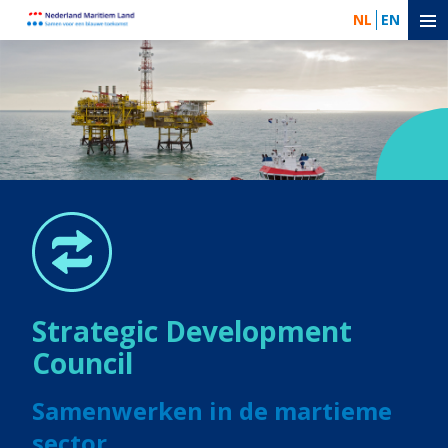
NL
EN
Strategic Development
Council
Samenwerken in de martieme
sector