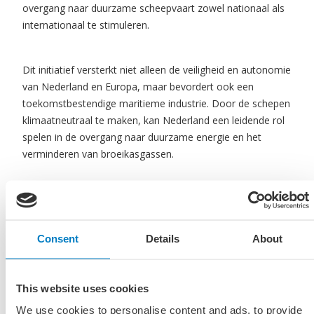
overgang naar duurzame scheepvaart zowel nationaal als
internationaal te stimuleren.
Dit initiatief versterkt niet alleen de veiligheid en autonomie
van Nederland en Europa, maar bevordert ook een
toekomstbestendige maritieme industrie. Door de schepen
klimaatneutraal te maken, kan Nederland een leidende rol
spelen in de overgang naar duurzame energie en het
verminderen van broeikasgassen.
Strategische autonomie en
economische bijdrage
Consent
Details
About
Een maritieme sector met kennis en kunde om zelf
schepen te kunnen ontwikkelen en bouwen, is een
belangrijke bouwsteen voor de strategische autonomie
This website uses cookies
van Europa en voor de nationale veiligheid. 90% van de
We use cookies to personalise content and ads, to provide