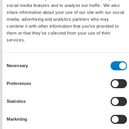
import en twee derde van de export verloopt via zee- en
social media features and to analyse our traffic. We also
binnenvaart. Deze export draagt voor meer dan 30% bij
share information about your use of our site with our social
aan ons BBP. De sector is met een totale toegevoegde
media, advertising and analytics partners who may
waarde van 56,5 miljard euro en 590.000 werknemers één
combine it with other information that you’ve provided to
van de grootste pijlers voor een bloeiende Nederlandse
them or that they’ve collected from your use of their
economie.
services.
Koplopersregeling Maritiem
Consent
Masterplan
Necessary
Selection
Investeert u in de ontwikkeling van emissieloze schepen
met een aandrijflijn op waterstof, methanol of LNG met
Preferences
CO2 afvang? U komt dan mogelijk in aanmerking voor de
Koplopersregeling Maritiem Masterplan.
Statistics
Marketing
Bezoek Maritiem Masterplan website