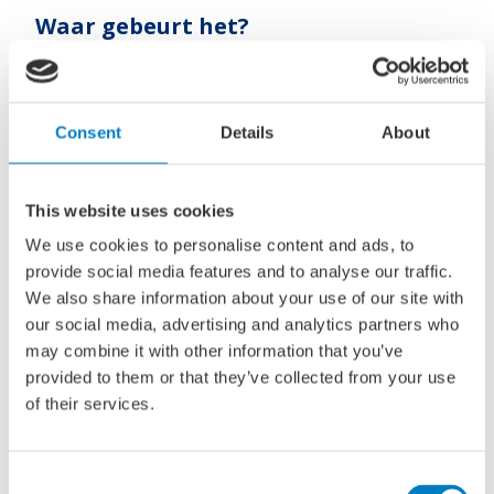
Waar gebeurt het?
We werken aan een regionale aanpak, via zogenaamde
‘living labs’. Hierin gaan bedrijven, kennisinstellingen en
overheden samen aan de slag met nieuwe
Consent
Details
About
productiemethoden. Dit doen we in de regio’s Noord-
Nederland, Zeeland, Rotterdam-Drechtsteden, Den Helder,
Stellendam en Urk. Iedereen brengt de eigen kennis én
This website uses cookies
uitdagingen mee. Zo groeit er een breed netwerk waar
We use cookies to personalise content and ads, to
iedereen baat bij heeft.
provide social media features and to analyse our traffic.
Wat levert het de sector op?
We also share information about your use of our site with
our social media, advertising and analytics partners who
Werf van de Toekomst leidt naar een sterkere
may combine it with other information that you’ve
concurrentiepositie van Nederlandse bedrijven op de
provided to them or that they’ve collected from your use
internationale markt. Door samen te werken ontstaan
of their services.
baanbrekende oplossingen sneller, wat meer
innovatiekracht oplevert. Efficiënter afgestemde processen
zorgen er daarbij voor dat we meer kunnen doen met
Consent
dezelfde middelen: grotere capaciteit. Door als bedrijven, in