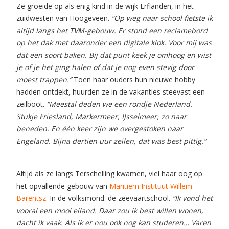
Ze groeide op als enig kind in de wijk Erflanden, in het
zuidwesten van Hoogeveen.
“Op weg naar school fietste ik
altijd langs het TVM-gebouw. Er stond een reclamebord
op het dak met daaronder een digitale klok. Voor mij was
dat een soort baken. Bij dat punt keek je omhoog en wist
je of je het ging halen of dat je nog even stevig door
moest trappen.”
Toen haar ouders hun nieuwe hobby
hadden ontdekt, huurden ze in de vakanties steevast een
zeilboot.
“Meestal deden we een rondje Nederland.
Stukje Friesland, Markermeer, IJsselmeer, zo naar
beneden. En één keer zijn we overgestoken naar
Engeland. Bijna dertien uur zeilen, dat was best pittig.”
Altijd als ze langs Terschelling kwamen, viel haar oog op
het opvallende gebouw van
Maritiem Instituut Willem
Barentsz
. In de volksmond: de zeevaartschool.
“Ik vond het
vooral een mooi eiland. Daar zou ik best willen wonen,
dacht ik vaak. Als ik er nou ook nog kan studeren… Varen