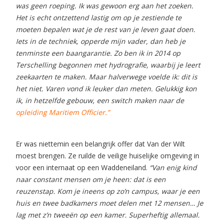
was geen roeping. Ik was gewoon erg aan het zoeken.
Het is echt ontzettend lastig om op je zestiende te
moeten bepalen wat je de rest van je leven gaat doen.
Iets in de techniek, opperde mijn vader, dan heb je
tenminste een baangarantie. Zo ben ik in 2014 op
Terschelling begonnen met hydrografie, waarbij je leert
zeekaarten te maken. Maar halverwege voelde ik: dit is
het niet. Varen vond ik leuker dan meten. Gelukkig kon
ik, in hetzelfde gebouw, een switch maken naar de
opleiding Maritiem Officier.”
Er was niettemin een belangrijk offer dat Van der Wilt
moest brengen. Ze ruilde de veilige huiselijke omgeving in
voor een internaat op een Waddeneiland.
“Van enig kind
naar constant mensen om je heen: dat is een
reuzenstap. Kom je ineens op zo’n campus, waar je een
huis en twee badkamers moet delen met 12 mensen… Je
lag met z’n tweeën op een kamer. Superheftig allemaal.