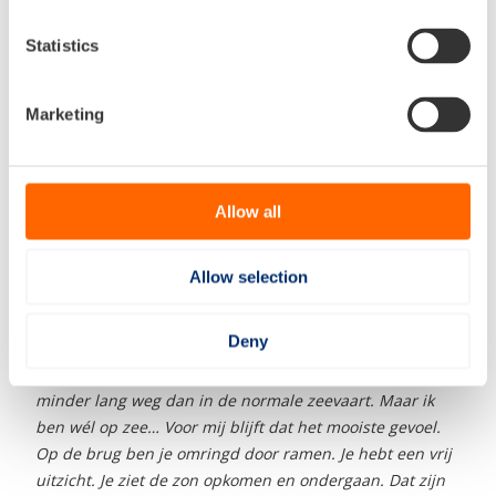
beslissingen nemen. Als de situatie onder controle is en
er komt een schip aan waar ik vrij eenvoudig omheen
Statistics
kan, doe ik dat zelf.”
Marketing
Gastanker
Na een week varen is ze telkens een week thuis. Voor
Gabriëla van der Wilt is dat tegenwoordig Sneek. Daar
Allow all
woont ze samen met haar vriend, die eerst bij de
koopvaardij heeft gewerkt en nu ook vaart als
marineofficier.
“Mijn eerste stage was op een cruiseschip.
Allow selection
Zes maanden weg… Daarna vijf maanden op een
gastanker van Shell. Doordat mijn vriend ook vaart wilde
Deny
ik ergens gaan werken waar je iets regelmatiger thuis
bent. Anders kun je samen nooit iets opbouwen. Ik ben
minder lang weg dan in de normale zeevaart. Maar ik
ben wél op zee… Voor mij blijft dat het mooiste gevoel.
Op de brug ben je omringd door ramen. Je hebt een vrij
uitzicht. Je ziet de zon opkomen en ondergaan. Dat zijn