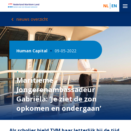
NL
EN
nieuws overzicht
Human Capital
09-05-2022
Gerlinde Schrijver
Maritieme
Jongerenambassadeur
Gabriëla: ‘Je ziet de zon
opkomen en ondergaan’
Als scholier hield TVM haar letterlijk bij de tijd.