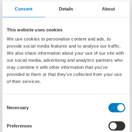
principe geen mensen zonder ervaring aannemen.
Toch stuurde ik een brief met mijn cv. Kijk maar
Consent
Details
About
wat u ermee doet. Zo stond ik erin, ik had niets te
verliezen. De volgende dag werd ik gebeld, ik kon
This website uses cookies
gelijk langskomen. Als ik ergens mijn zinnen op
heb gezet, kun je dat duidelijk aan mij merken. Ik
We use cookies to personalise content and ads, to
denk dat ze door mijn enthousiasme werden
provide social media features and to analyse our traffic.
aangestoken.”
We also share information about your use of our site with
our social media, advertising and analytics partners who
may combine it with other information that you’ve
provided to them or that they’ve collected from your use
of their services.
“In het sollicitatiegesprek waren ze meteen duidelijk. Je
bent erg jong, ben je wel klaar voor dit werk? Want het is
een grote verantwoordelijkheid. Vooral ’s nachts, dan sta
Consent
je samen met een matroos op wacht. Je bent altijd met
Necessary
Selection
z’n tweeën, om elkaar scherp te houden en op het
verkeer te letten. Zodra ik het echt niet vertrouw, bel ik
de kapitein. Maar over het algemeen moet je zelf
Preferences