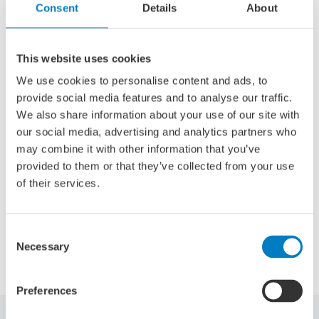
Consent
Details
About
voorbeelden zichtbaar te maken en trots uit te dragen,
bouwen we aan meer begrip, meer herkenning en meer
waardering voor de sector.
This website uses cookies
Want maritiem is overal. En alles wat daardoor mogelijk
We use cookies to personalise content and ads, to
wordt, noemen we Mpowered.
provide social media features and to analyse our traffic.
Mpowered. Drijvende kracht. Voor Nederland. Door
We also share information about your use of our site with
maritiem.”
our social media, advertising and analytics partners who
may combine it with other information that you’ve
provided to them or that they’ve collected from your use
Mpowered website
of their services.
Consent
Delen via:
Necessary
Selection
Preferences