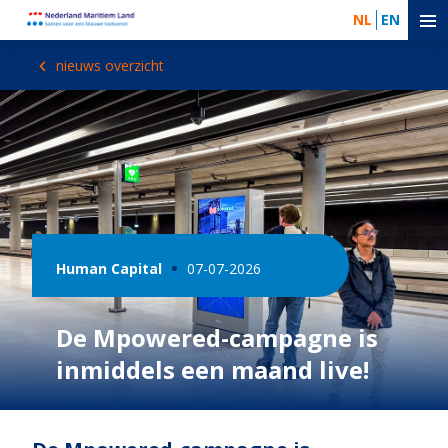
NL
EN
nieuws overzicht
Human Capital
07-07-2026
De Mpowered-campagne is
inmiddels een maand live!