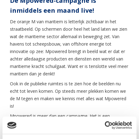
De Mpowered-campagne is
inmiddels een maand live!
De oranje M van maritiem is letterlijk zichtbaar in het
straatbeeld. Op schermen door heel het land laten we zien
wat de maritieme sector allemaal in beweging zet. Van
havens tot scheepsbouw, van offshore energie tot
innovatie op zee: Mpowered brengt in beeld wat er dat er
achter alledaagse producten en diensten een wereld van
maritieme kracht schuilgaat. Want er is tenslotte veel meer
maritiem dan je denkt!
Ook in de publieke ruimtes is te zien hoe de beelden nu
echt tot leven komen. Op steeds meer plekken komen we
de M tegen en maken we kennis met alles wat Mpowered
is!
Mpowered is meer dan een campagne. Het is een
gezamenlijke beweging van bedrijven, organisaties en
mensen uit de hele sector die samen vertellen wat
maritiem betekent voor Nederland. Door verhalen te delen,