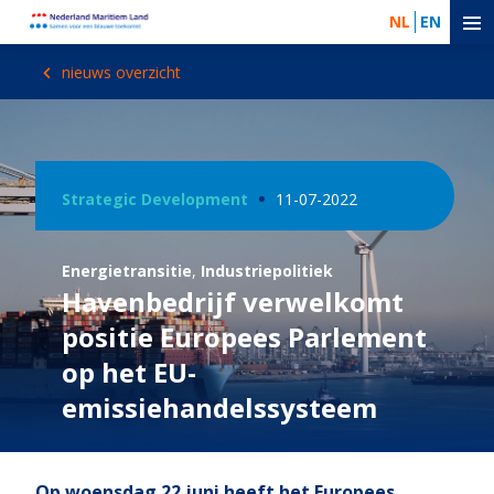
NL
EN
nieuws overzicht
Strategic Development
11-07-2022
Energietransitie
,
Industriepolitiek
Havenbedrijf verwelkomt
positie Europees Parlement
op het EU-
emissiehandelssysteem
Op woensdag 22 juni heeft het Europees