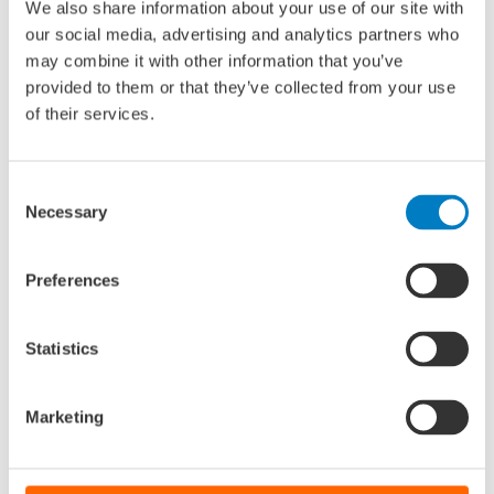
We also share information about your use of our site with
brandstoffen) en verwacht dat dit de transitie naar
our social media, advertising and analytics partners who
duurzame scheepvaart zal stimuleren.
may combine it with other information that you’ve
provided to them or that they’ve collected from your use
De medewetgevers, het Europees Parlement en de Raad
of their services.
van de EU, zullen nu de informele onderhandelingen
starten om tot een politiek compromis te komen. Het
Consent
Havenbedrijf Rotterdam is van mening dat de positie van
Necessary
Selection
het Europees Parlement een goede basis biedt om
ontwijkgedrag aan te pakken en roept de EU-lidstaten op
om rekening te houden met de positie van het Parlement.
Preferences
Bron:
Port of Rotterdam
Statistics
Marketing
Delen via: