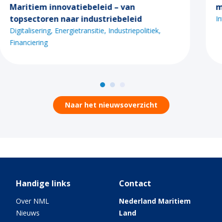
maritieme sector tijdens bezoek VS
Internationalisering
Industriepolitiek
iek
Naar het nieuwsoverzicht
Handige links
Contact
Over NML
Nederland Maritiem
Nieuws
Land