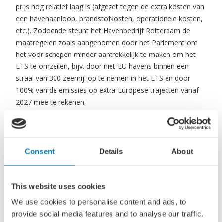
prijs nog relatief laag is (afgezet tegen de extra kosten van
een havenaanloop, brandstofkosten, operationele kosten,
etc.). Zodoende steunt het Havenbedrijf Rotterdam de
maatregelen zoals aangenomen door het Parlement om
het voor schepen minder aantrekkelijk te maken om het
ETS te omzeilen, bijv. door niet-EU havens binnen een
straal van 300 zeemijl op te nemen in het ETS en door
100% van de emissies op extra-Europese trajecten vanaf
2027 mee te rekenen.
Daarnaast stelt het Europees Parlement voor om 75% van
de inkomsten uit de veiling van emissierechten uit het
Consent
Details
About
scheepvaartgedeelte te oormerken voor een ‘Ocean Fund’
ter ondersteuning van de transitie naar een
klimaatbestendige maritieme sector. Het havenbedrijf
This website uses cookies
steunt het oormerken van inkomsten voor investeringen in
We use cookies to personalise content and ads, to
de maritieme sector (o.a. voor investeringen in
provide social media features and to analyse our traffic.
haveninfrastructuur en de uitrol van duurzame