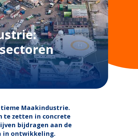
strie:
psectoren
itieme Maakindustrie.
 te zetten in concrete
ijven bijdragen aan de
n in ontwikkeling.