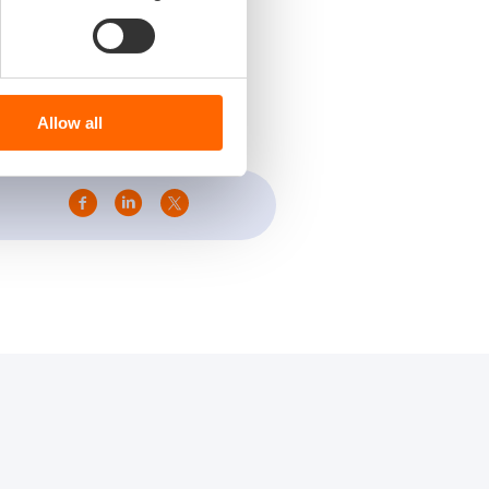
and,
 Land.
Allow all