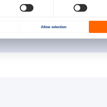
er, programmadirecteur sectoragenda, Nederland Maritiem L
industrie wordt gecoördineerd vanuit Nederland Maritiem
Allow selection