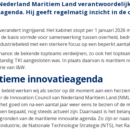
j Nederland Maritiem Land verantwoordelijk
ragenda. Hij geeft regelmatig inzicht in d
verandert ingrijpend. Het kabinet stopt per 1 januari 2026 
1 de basis vormde voor samenwerking tussen overheid, bedrij
dustriebeleid met een sterkere focus op een beperkt aantal
nance: de bekende topteams verdwijnen, zo ook het topteam
standig TKI aangesloten was. In plaats daarvan is maritiem 
erie van I&W.
itieme innovatieagenda
 beleid werken wij als sector op dit moment aan een herzie
r de Innovation Council van Nederland Maritiem Land (NML)
is het goed om na een aantal jaar weer eens te bezien of de m
ben bepaald, nog steeds actueel zijn. Daarnaast is het bela
gronden van de maritieme innovatie agenda. Zo zijn er naa
dustrie, de Nationale Technologie Strategie (NTS), het R