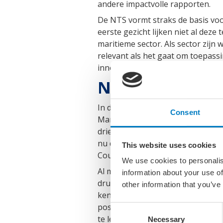
andere impactvolle rapporten.
De NTS vormt straks de basis voo
eerste gezicht lijken niet al dez
maritieme sector. Als sector zijn 
relevant als het gaat om toepassi
innovatieagenda wordt op dit mo
Nieuwe innovat
In de nieuwe governance is de I
Consent
Maritiem. Er is nu onder het min
drie zetels heeft weten te bemac
nu de programmaraad geworden di
This website uses cookies
Council een vergelijkbare rol als
We use cookies to personalis
Al met al een complexe en ingrijp
information about your use of
druk in dit hele proces is hoog.
other information that you’ve
kennisinstellingen zijn zowel in
positie van de maritieme sector. U
Consent
te leggen, staan wij als sector s
Necessary
Selection