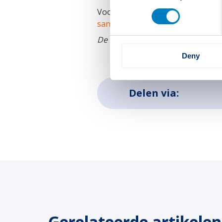
Voor meer info: Sander den Heij
sander@sectoragendammi.nl
De Sectoragenda Maritieme Maak
Deny
Delen via:
Gerelateerde artikelen