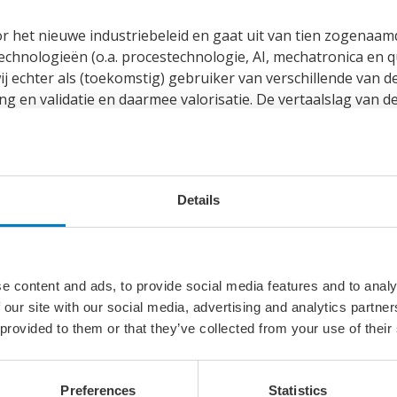
r het nieuwe industriebeleid en gaat uit van tien zogenaam
e technologieën (o.a. procestechnologie, AI, mechatronica en
wij echter als (toekomstig) gebruiker van verschillende van 
ng en validatie en daarmee valorisatie. De vertaalslag van 
ment gemaakt door de Innovation Council van NML.
ieraad
nnovation Council van NML niet langer de programmaraad b
Details
isterie van Infrastructuur en Waterstaat een nieuwe innova
htigen en waarmee de link met de sector goed geborgd is. D
e de innovatieagenda ontwikkelt voor deze innovatieraad.
 voorheen binnen het nieuwe beleid.
e content and ads, to provide social media features and to analy
ende verandering die voor een groot deel achter de schermen
 our site with our social media, advertising and analytics partn
 Nederland Maritiem Land en de verschillende maritieme bran
 provided to them or that they’ve collected from your use of their
 het proces van deze verandering áls op de inhoud nauw betr
itgangspunt bij dit alles blijft de innovatiebehoefte van de
traks ook goed gesteld voor het nieuwe innovatiebeleid.
Preferences
Statistics