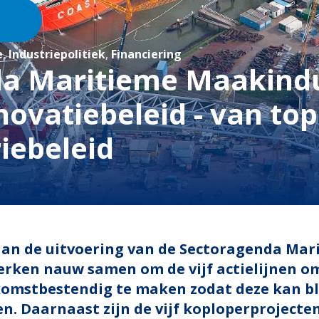
e
,
Industriepolitiek
,
Financiering
a Maritieme Maakindu
novatiebeleid - van to
iebeleid
aan de uitvoering van de Sectoragenda Mar
erken nauw samen om de vijf actielijnen om
komstbestendig te maken zodat deze kan bl
n. Daarnaast zijn de vijf koploperprojecte