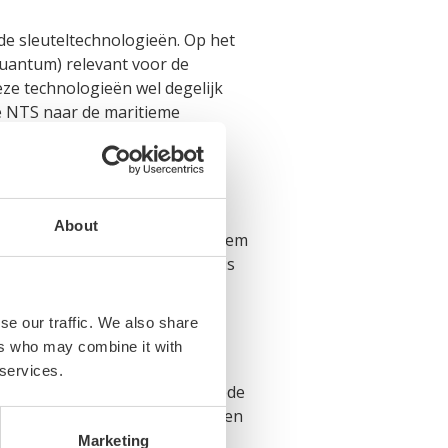
de sleuteltechnologieën. Op het
 quantum) relevant voor de
deze technologieën wel degelijk
de NTS naar de maritieme
innen de topsector Water en
About
tieraad opgetuigd waarin maritiem
e Innovation Council van NML is
 Daarmee heeft de Innovation
se our traffic. We also share
 plaatsvindt. De bestuurlijke
ers who may combine it with
cheorganisaties en
 services.
okken en strijden voor een goede
 sector, maar door slim verbanden
Marketing