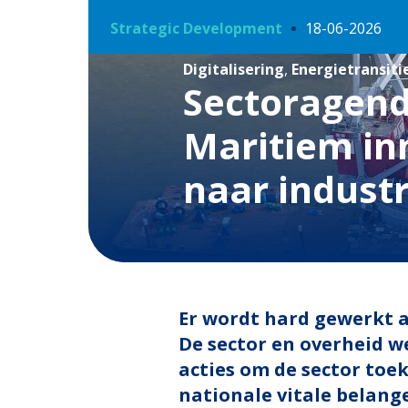
Strategic Development
18-06-2026
Digitalisering
,
Energietransiti
Sectoragend
Maritiem in
naar industr
Er wordt hard gewerkt 
De sector en overheid w
acties om de sector toe
nationale vitale belange