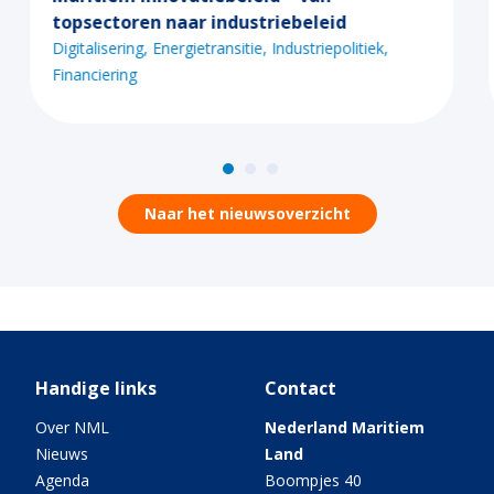
Internationalisering
Industriepolitiek
ek
Naar het nieuwsoverzicht
Handige links
Contact
Over NML
Nederland Maritiem
Nieuws
Land
Agenda
Boompjes 40