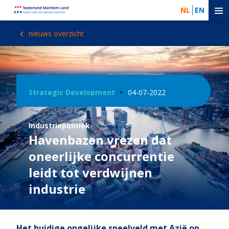
NL
EN
nieuws overzicht
Strategic Development
04-07-2022
Industriepolitiek
Havenbazen vrezen dat
oneerlijke concurrentie
leidt tot verdwijnen
industrie
Het huidige ongelijke speelveld met Azië op