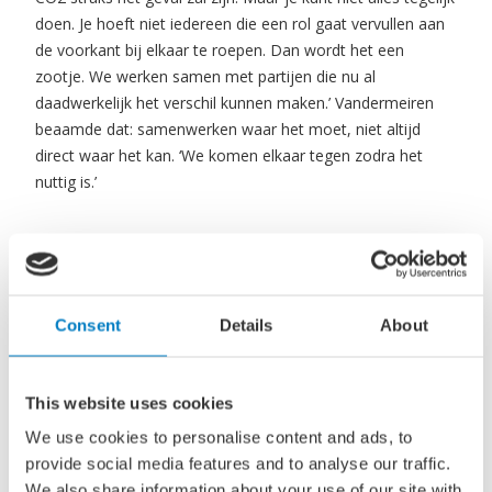
doen. Je hoeft niet iedereen die een rol gaat vervullen aan
de voorkant bij elkaar te roepen. Dan wordt het een
zootje. We werken samen met partijen die nu al
daadwerkelijk het verschil kunnen maken.’ Vandermeiren
beaamde dat: samenwerken waar het moet, niet altijd
direct waar het kan. ‘We komen elkaar tegen zodra het
nuttig is.’
Systeemverandering
Toch worden ook andere havens beïnvloed door de
keuzes die de mainports maken. ‘In de systeemverandering
Consent
Details
About
naar waterstof gaan we heel afhankelijk worden van
elkaar. Wij moeten ook van de backbone in Rotterdam en
Antwerpen gebruikmaken’, vertelt Koen Overtoom, ceo
This website uses cookies
Port of Amsterdam.
We use cookies to personalise content and ads, to
provide social media features and to analyse our traffic.
We also share information about your use of our site with