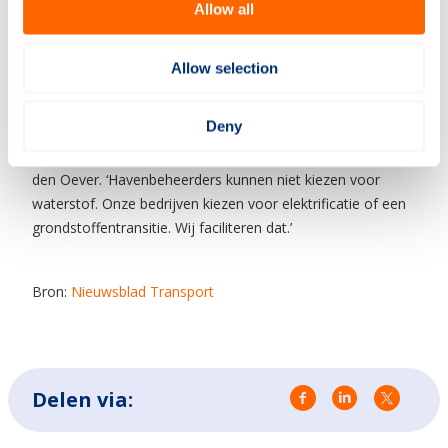
Allow all
dat havengebieden met elkaar verbonden moeten worden.’
Waarbij hij vooral doelde op het tweede.
Allow selection
Overigens hebben havenbazen zelf niet altijd invloed op de
Deny
gemaakte keuzes bij de energietransitie in een
havengebied, bemerkt Port of Moerdijk-ceo Ferdinand van
den Oever. ‘Havenbeheerders kunnen niet kiezen voor
waterstof. Onze bedrijven kiezen voor elektrificatie of een
grondstoffentransitie. Wij faciliteren dat.’
Bron:
Nieuwsblad Transport
Delen via: