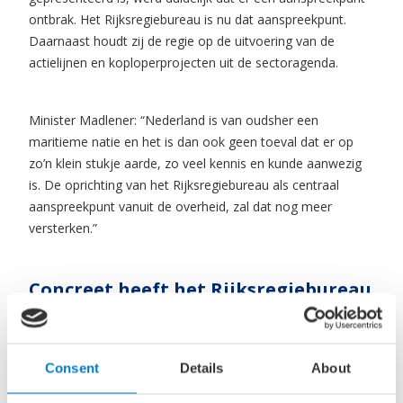
ontbrak. Het Rijksregiebureau is nu dat aanspreekpunt.
Daarnaast houdt zij de regie op de uitvoering van de
actielijnen en koploperprojecten uit de sectoragenda.
Minister Madlener: “Nederland is van oudsher een
maritieme natie en het is dan ook geen toeval dat er op
zo’n klein stukje aarde, zo veel kennis en kunde aanwezig
is. De oprichting van het Rijksregiebureau als centraal
aanspreekpunt vanuit de overheid, zal dat nog meer
versterken.”
Concreet heeft het Rijksregiebureau
vier taken:
In samenwerking met vijf verantwoordelijke
Consent
Details
About
departementen (EZ, IenW, Def, Fin en BZ) werken aan
de uitvoering van de 25 maatregelen uit de