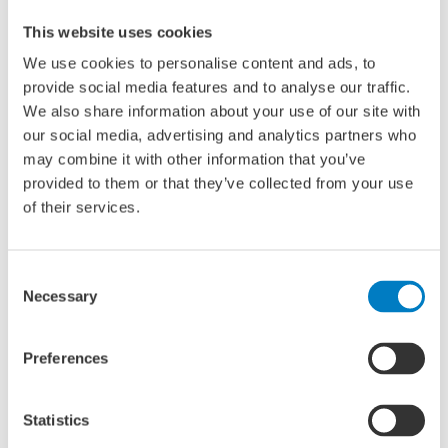
sectoragenda, inclusief de vijf koploperprojecten.
This website uses cookies
Het opbouwen en bundelen van inhoudelijke kennis,
kunde en inzet over de maritieme maakindustrie binnen
We use cookies to personalise content and ads, to
de rijksoverheid en daarbuiten.
provide social media features and to analyse our traffic.
Het aanjagen van innovatie op het gebied van
We also share information about your use of our site with
scheepsbouw.
our social media, advertising and analytics partners who
Centraal aanspreekpunt zijn voor bedrijven uit de
may combine it with other information that you’ve
maritieme maakindustrie.
provided to them or that they’ve collected from your use
of their services.
Op de bijeenkomst afgelopen woensdag spraken 200
genodigden uit de maritieme sector, kennisinstellingen en
Consent
de overheid verder over de versterking van de maritieme
Necessary
Selection
sector in het belang van Nederland.
Preferences
Minister Beljaarts: “De oprichting van het Rijksregiebureau
Maritieme Maakindustrie markeert een belangrijke mijlpaal
Statistics
ter versterking van onze maritieme maakindustrie in het
strategisch belang van Nederland. Nu is het zaak om als