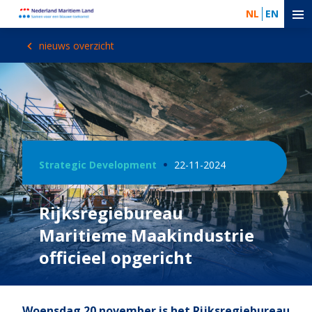
NL
EN
nieuws overzicht
Strategic Development
22-11-2024
Rijksregiebureau
Maritieme Maakindustrie
officieel opgericht
Woensdag 20 november is het Rijksregiebureau