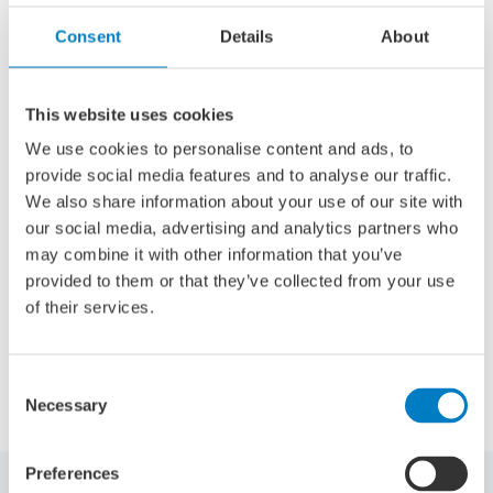
onderzoeksschepen van het NIOZ. Aan het eind van de
Consent
Details
About
projectduur zal een symposium Quantum @ Sea
georganiseerd worden, waarin de resultaten van het
project gedeeld zullen worden.
This website uses cookies
Kwantumtechnologie wordt algemeen gezien als een
We use cookies to personalise content and ads, to
revolutionaire technologie met een potentieel van
provide social media features and to analyse our traffic.
nationaal belang. Zowel voor nationaal verdienvermogen,
We also share information about your use of our site with
strategische autonomie, nationale veiligheid en
our social media, advertising and analytics partners who
geopolitieke concurrentiepositie. Dit project zal de aanzet
may combine it with other information that you’ve
zijn voor de maritieme realisatie ervan.
provided to them or that they’ve collected from your use
of their services.
Delen via:
Consent
Necessary
Selection
Preferences