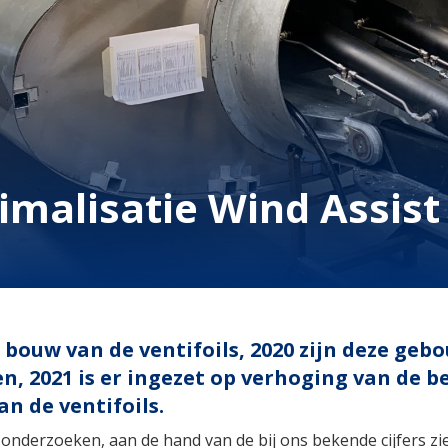
imalisatie Wind Assist
 bouw van de ventifoils, 2020 zijn deze geb
n, 2021 is er ingezet op verhoging van de 
n de ventifoils.
t onderzoeken, aan de hand van de bij ons bekende cijfers zi