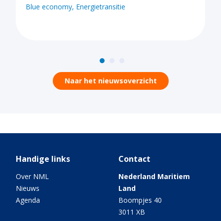
webinars
conomy
Energietransitie
Blue econo
Naar het nieuwsoverzicht
Handige links
Contact
Over NML
Nederland Maritiem
Nieuws
Land
Agenda
Boompjes 40
3011 XB