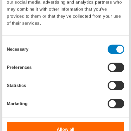
our social media, advertising and analytics partners who
initiëren van een vervolg- of aansluitend onderzoek bij
may combine it with other information that you’ve
deze ontwikkelingen getoetst worden. Wanneer beiden
provided to them or that they’ve collected from your use
positief beantwoord zijn, zal een gedetailleerd plan
of their services.
voorbereid worden voor een groter gezamenlijk
onderzoeksproject. Daarbij zullen criteria en
evaluatiemethoden ontwikkeld worden, gebruik makend
Consent
van internationale samenwerking om te komen tot een
Necessary
Selection
internationaal omarmde standaard evaluatieprocedure.
Uitkomsten van het vervolgproject moeten leiden tot een
Preferences
verhoging van de veiligheid, betrouwbaarheid en acceptatie
van autonome systemen voor USV’s in zowel zee- als
binnenvaart.
Statistics
Marketing
Delen via:
Allow all