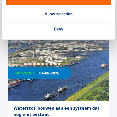
Allow selection
Gerelateerde artikelen
Deny
ation
04-08-2026
Innovation
stof: bouwen aan een systeem dat
Ontdek de
iet bestaat
tijdens e