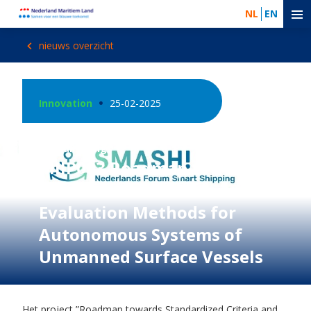
NL
EN
nieuws overzicht
Innovation
25-02-2025
Digitalisering
MIIP003 Roadmap towards
Standardized Criteria and
Evaluation Methods for
Autonomous Systems of
Unmanned Surface Vessels
Het project ”Roadmap towards Standardized Criteria and