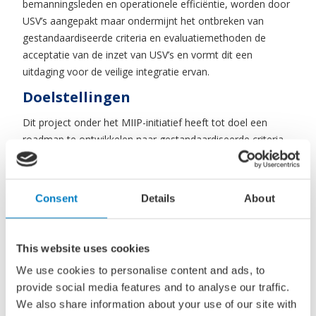
bemanningsleden en operationele efficiëntie, worden door
USV’s aangepakt maar ondermijnt het ontbreken van
gestandaardiseerde criteria en evaluatiemethoden de
acceptatie van de inzet van USV’s en vormt dit een
uitdaging voor de veilige integratie ervan.
Doelstellingen
Dit project onder het MIIP-initiatief heeft tot doel een
roadmap te ontwikkelen naar gestandaardiseerde criteria
en evaluatiemethoden voor autonome systemen van USV’s
voor zowel de zee- als binnenvaart. Tijdens het project zal
informatie worden verzameld van Nederlandse en
Consent
Details
About
internationale operators, leveranciers, certificerende
instanties en toezichthouders over hun specifieke
behoeften ten aanzien van gestandaardiseerde criteria en
This website uses cookies
evaluatiemethoden. Dit wordt gecombineerd met
We use cookies to personalise content and ads, to
informatie over lopende internationale initiatieven rond dit
provide social media features and to analyse our traffic.
onderwerp.
We also share information about your use of our site with
Daaropvolgend zal de noodzaak en haalbaarheid tot het