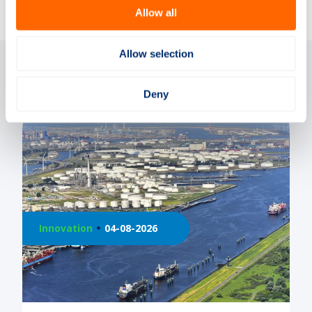
Allow all
Allow selection
Gerelateerde artikelen
Deny
on
04-08-2026
Innovation