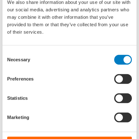
We also share information about your use of our site with
organisatie oplevert.
our social media, advertising and analytics partners who
may combine it with other information that you’ve
Aanmelden
provided to them or that they’ve collected from your use
of their services.
Kun je er op 10 december niet bij zijn, maar wil je wel op
de hoogte blijven? Schrijf je dan in voor onze nieuwsbrief.
Consent
Necessary
Selection
Aanmelden voor nieuwsbrief DS – JMDP.
Preferences
Digitaal Samenwerken is onderdeel van het Maritiem
Masterplan, waarin overheid, kennisinstellingen en
bedrijfsleven samen werken aan een klimaatneutrale en
Statistics
digitaal verbonden maritieme sector in 2050.
Marketing
Delen via: