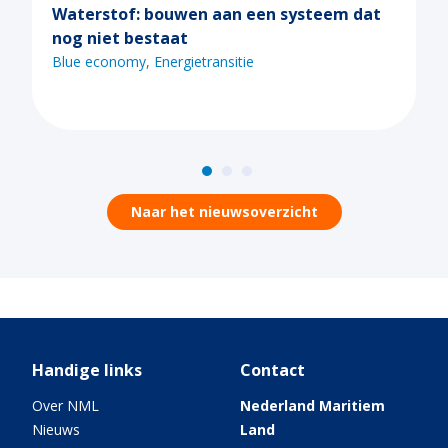
of: bouwen aan een systeem dat
Ontdek de m
 bestaat
tijdens een 
webinars
omy
Energietransitie
Blue economy
Naar het nieuwsoverzicht
Handige links
Contact
Over NML
Nederland Maritiem
Nieuws
Land