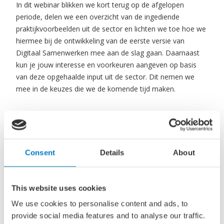
In dit webinar blikken we kort terug op de afgelopen
periode, delen we een overzicht van de ingediende
praktijkvoorbeelden uit de sector en lichten we toe hoe we
hiermee bij de ontwikkeling van de eerste versie van
Digitaal Samenwerken mee aan de slag gaan. Daarnaast
kun je jouw interesse en voorkeuren aangeven op basis
van deze opgehaalde input uit de sector. Dit nemen we
mee in de keuzes die we de komende tijd maken.
Bouw mee aan een toekomstbestendige maritieme
sector
Of je nu werkt bij een rederij, scheepsbouwer,
Consent
Details
About
toeleverancier, werf, kennisinstelling of onderhoudspartij,
digitaal samenwerken raakt iedereen in de maritieme
keten.
This website uses cookies
We use cookies to personalise content and ads, to
provide social media features and to analyse our traffic.
Meld je aan en ontdek wat digitaal samenwerken jouw