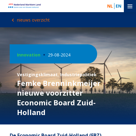
NL
EN
nieuws overzicht
Innovation
29-08-2024
Vestigingsklimaat
,
Industriepolitiek
Femke Brenninkmeijer
nieuwe voorzitter
Economic Board Zuid-
Holland
De Economic Board Zuid-Holland (EBZ),