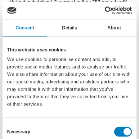
Holland ondertekend. Daarmee heeft de EBZ meer dan €4
miljard aan Groeifondsvoorstellen binnengehaald voor de
regio. Met Femke als mijn opvolger heb ik er alle
vertrouwen in dat de EBZ de volgende stap zal zetten om
Consent
Details
About
Zuid-Holland verder op de kaart te zetten.
This website uses cookies
” Vele stakeholders in de regio zullen Femke
Brenninkmeijer reeds kennen vanwege haar huidige rol als
We use cookies to personalise content and ads, to
voorzitter van het Maritime Delta-programma, het
provide social media features and to analyse our traffic.
maritieme innovatieprogramma dat in samenwerking met
We also share information about your use of our site with
vele partners wordt uitgevoerd door InnovationQuarter. In
our social media, advertising and analytics partners who
deze hoedanigheid heeft ze de afgelopen jaren met succes
may combine it with other information that you’ve
de regionale maritieme strategie mede vormgegeven en
provided to them or that they’ve collected from your use
hiermee cruciale investeringen helpen uitlokken en
of their services.
samenwerkingen versterkt. Vanwege de nieuwe stap als
voorzitter van de EBZ zal Brenninkmeijer later dit jaar haar
Consent
huidige voorzitterschap van Maritime Delta overdragen.
Necessary
Selection