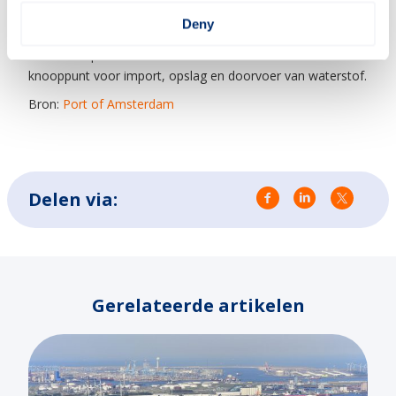
internationale markten zoals Duitsland, wordt niet alleen
Deny
de leveringszekerheid van schone energie versterkt. Het
onderstreept ook de rol van de Amsterdamse haven als
knooppunt voor import, opslag en doorvoer van waterstof.
Bron:
Port of Amsterdam
Delen via:
Gerelateerde artikelen