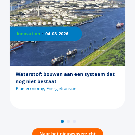
Innovation
21-07-2026
eem dat
Ontdek de mogelijkheden van Call 2
tijdens een van de Maritiem Master
webinars
Blue economy
Digitalisering
Energietransitie
Naar het nieuwsoverzicht