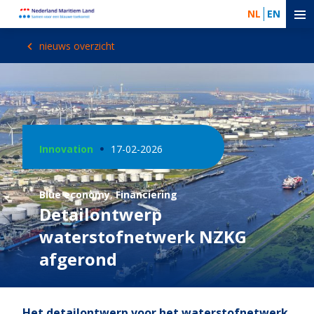
NL
EN
nieuws overzicht
Innovation
17-02-2026
Blue economy
,
Financiering
Detailontwerp
waterstofnetwerk NZKG
afgerond
Het detailontwerp voor het waterstofnetwerk