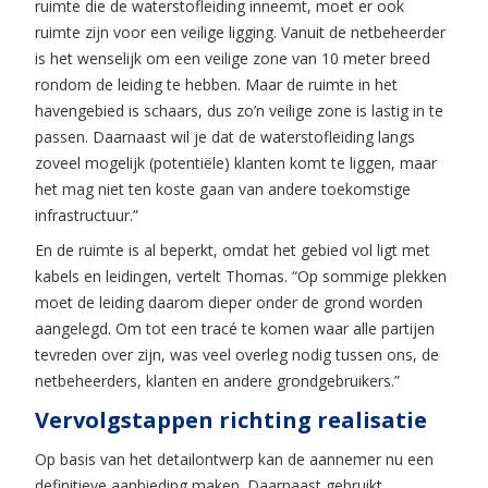
ruimte die de waterstofleiding inneemt, moet er ook
ruimte zijn voor een veilige ligging. Vanuit de netbeheerder
is het wenselijk om een veilige zone van 10 meter breed
rondom de leiding te hebben. Maar de ruimte in het
havengebied is schaars, dus zo’n veilige zone is lastig in te
passen. Daarnaast wil je dat de waterstofleiding langs
zoveel mogelijk (potentiële) klanten komt te liggen, maar
het mag niet ten koste gaan van andere toekomstige
infrastructuur.”
En de ruimte is al beperkt, omdat het gebied vol ligt met
kabels en leidingen, vertelt Thomas. “Op sommige plekken
moet de leiding daarom dieper onder de grond worden
aangelegd. Om tot een tracé te komen waar alle partijen
tevreden over zijn, was veel overleg nodig tussen ons, de
netbeheerders, klanten en andere grondgebruikers.”
Vervolgstappen richting realisatie
Op basis van het detailontwerp kan de aannemer nu een
definitieve aanbieding maken. Daarnaast gebruikt