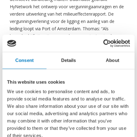
HyNetwork het ontwerp voor vergunningaanvragen en de
verdere uitwerking van het milieueffectenrapport. De
vergunningverlening voor de ligging en aanleg van de
leiding loopt via Port of Amsterdam. Thomas: “Als
havenbedrijf zijn wij namens de gemeente Amsterdam
gemandateerd om vergunningen af te geven voor ‘Werk in
de Openbare Ruimte’ in het havengebied. Een WIOR-
vergunning is noodzakelijk voor de aanleg van kabels en
Consent
Details
About
leidingen in de openbare ruimte.”
Een onderdeel van die vergunningverlening is de
This website uses cookies
goedkeuring op het ontwerp. Daar is Thomas samen met
een aantal collega’s verantwoordelijk voor. “Wij zorgen
We use cookies to personalise content and ads, to
ervoor dat de belangen van de haven zo goed mogelijk
provide social media features and to analyse our traffic.
worden meegenomen. Dat vraagt om goede
We also share information about your use of our site with
samenwerking met de initiatiefnemer, HyNetwork Services,
our social media, advertising and analytics partners who
om te komen tot een haalbaar en toekomstbestendig
may combine it with other information that you’ve
tracé. We zijn blij dat het nu gelukt is om tot een
provided to them or that they’ve collected from your use
detailontwerp te komen.” Een ander puzzelstuk dat nog
of their services.