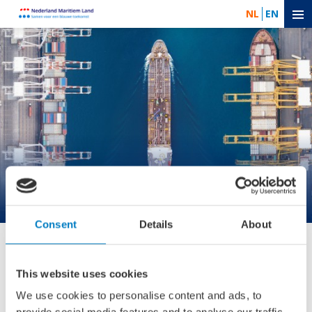
NL
EN
Financiering
Consent
Details
About
De maritieme sector ondervindt op dit moment
This website uses cookies
kredietwaardigheidsproblemen, waardoor banken en
investeerders terughoudend zijn in het verstrekken van
We use cookies to personalise content and ads, to
financiering, wat de groei, innovatie en internationalisering