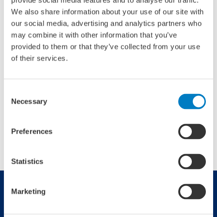
provide social media features and to analyse our traffic.
belemmert. Om deze uitdagingen aan te pakken, is het
We also share information about your use of our site with
noodzakelijk om de toegang tot financiering voor
our social media, advertising and analytics partners who
maritieme bedrijven te verbeteren en fiscale regelgeving te
may combine it with other information that you’ve
bevorderen die investeringen stimuleert. Dit omvat het
provided to them or that they’ve collected from your use
onderhouden van een dialoog met de financiële sector, het
of their services.
aantrekken van buitenlandse investeringen (FDI), en
samenwerking met overheidsinstanties om fiscale
voorwaarden te optimaliseren. Door deze maatregelen te
Consent
Necessary
implementeren, kunnen we een stimulerende omgeving
Selection
creëren die de groei en duurzaamheid van de Nederlandse
maritieme industrie bevordert.
Preferences
Statistics
Marketing
Handige links
Contact
Over NML
Nederland Maritiem