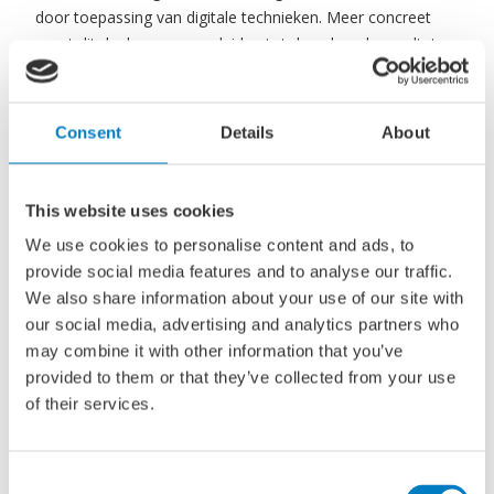
door toepassing van digitale technieken. Meer concreet
moet dit deelprogramma leiden tot de volgende resultaten:
Nieuwe vormen van digitale en bedrijfseconomische
Consent
Details
About
samenwerking in de keten van toeleverancier tot
eindgebruiker van de schepen zijn bewezen. Daartoe
worden living labs opgezet waarin deelnemers
This website uses cookies
gezamenlijk kennis een ervaring opdoen en die met
We use cookies to personalise content and ads, to
elkaar delen.
provide social media features and to analyse our traffic.
Om de kostprijs te reduceren is vergaande
We also share information about your use of our site with
automatisering en robotisering van de productie
our social media, advertising and analytics partners who
noodzakelijk. In de living labs worden diverse
may combine it with other information that you’ve
technieken gedemonstreerd en beoordeeld op
provided to them or that they’ve collected from your use
potentiële toepassingen. Daarbij wordt de inpassing in
of their services.
de samenwerkingsvormen een de digitale technieken
meegenomen.
Om investeringen in digitalisering, automatisering en
Consent
robotisering terug te verdienen is opschaling van de