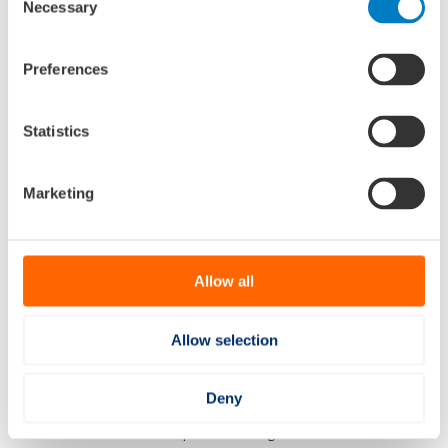
Necessary
Selection
productie en versterking van het exportpotentieel
nodig. Een verkenning van de mogelijkheden voor
opschaling (technisch, bedrijfseconomisch en
Preferences
organisatorisch) levert inzicht in het potentieel voor
investeringen.
Statistics
De benodigde opschaling wordt bevorderd door de
ontwikkeling van standaarden voor ontwerp,
engineering en bouwprocessen. Waar mogelijk wordt
Marketing
voor het opzetten van standaarden aangesloten op
internationale ontwikkelingen.
Allow all
De maatschappelijke druk om schepen circulair te bouwen
neemt toe. Dat zal zich ook vertalen in aangescherpte
regelgeving, zoals de Europese Corporate Societal
Allow selection
Responsibility Directive (CSRD). De circulaire aanpak omvat
het inzichtelijk maken van de toegepaste materialen en
Deny
energieverbruik tijdens de bouw, een ontwerpaanpak om
de levensduur van schepen te verlengen, en het