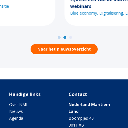
webinars
Blue economy
Digitalisering
Energietransitie
Naar het nieuwsoverzicht
Handige links
Contact
Over NML
Nederland Maritiem
Nieuws
Land
Agenda
Boompjes 40
3011 XB