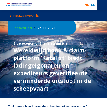
NL
EN
nieuws overzicht
Innovation
25-11-2024
Blue economy
,
Energietransitie
Wereldwijd book & claim-
platform 'Katalist' biedt
ladingeigenaren en
expediteurs geverifieerde
verminderde uitstoot in de
scheepvaart
Tot voor kort hadden ladingeigenaren of