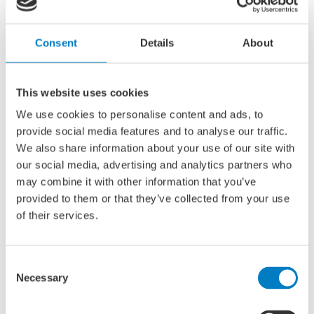
bereidwilligheid van klanten om te betalen voor
decarbonisatie in de waardeketen weet te kanaliseren
en zo het gebruik van duurzame brandstof zonder of
Consent
Details
About
met lage emissies kan versnellen.
Scheepseigenaren en operators zijn niet afhankelijk
van hun directe klanten om de kosten van de
This website uses cookies
decarbonisatie van hun activiteiten te delen.
We use cookies to personalise content and ads, to
Een onafhankelijke derde partij kan de gegevens
provide social media features and to analyse our traffic.
controleren, waardoor book & claim verifieerbaar en
We also share information about your use of our site with
betrouwbaar is.
our social media, advertising and analytics partners who
may combine it with other information that you’ve
Geloofwaardigheid en
provided to them or that they’ve collected from your use
of their services.
standaardisering bieden
MMMCZCS en RMI hebben onlangs een register opgezet
om het eerste book & claim-systeem ter wereld voor de
Consent
Necessary
maritieme industrie in gebruik te nemen. “Het register
Selection
samen met een reeks regels en normen die aangeven hoe
bedrijven dit register kunnen gebruiken, maken Katalist