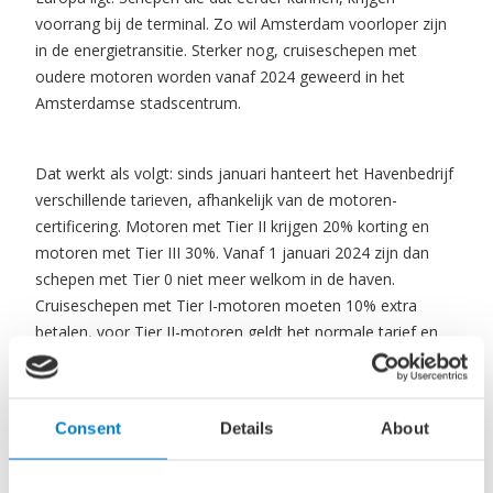
voorrang bij de terminal. Zo wil Amsterdam voorloper zijn
in de energietransitie. Sterker nog, cruiseschepen met
oudere motoren worden vanaf 2024 geweerd in het
Amsterdamse stadscentrum.
Dat werkt als volgt: sinds januari hanteert het Havenbedrijf
verschillende tarieven, afhankelijk van de motoren-
certificering. Motoren met Tier II krijgen 20% korting en
motoren met Tier III 30%. Vanaf 1 januari 2024 zijn dan
schepen met Tier 0 niet meer welkom in de haven.
Cruiseschepen met Tier I-motoren moeten 10% extra
betalen, voor Tier II-motoren geldt het normale tarief en
cruiseschepen met Tier III-certificering krijgen 30% korting.
De aanleg van walstroom bij de PTA is onderdeel van de
Consent
Details
About
Visie Schone Scheepvaart. Het uiteindelijke doel is dat de
scheepvaart in de Amsterdamse haven in 2050 compleet