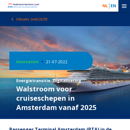
NL
EN
nieuws overzicht
Innovation
21-07-2022
Energietransitie
,
Digitalisering
Walstroom voor
cruiseschepen in
Amsterdam vanaf 2025
Passenger Terminal Amsterdam (PTA) in de