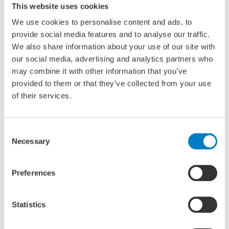
This website uses cookies
emissievrij is.
We use cookies to personalise content and ads, to
provide social media features and to analyse our traffic.
Verhuizing
We also share information about your use of our site with
Al een aantal jaar wordt er gesproken over een verhuizing
our social media, advertising and analytics partners who
van de Passenger Terminal Amsterdam naar de
may combine it with other information that you’ve
Coenhaven. Een verhuizing is noodzakelijk als de westelijke
provided to them or that they’ve collected from your use
brug wordt aangelegd, bevestigt woordvoerder van het
of their services.
havenbedrijf Marcella Wesseling.
Consent
Echter wordt de plaatsing van de westelijke brug pas
Necessary
Selection
verwacht na 2030. Europa is hard bezig met een wettelijke
verplichting om walstroom verplicht te stellen vanaf 2030.
Preferences
Daarom wordt er niet gewacht met installatie van een
walstroomaansluiting tot na de mogelijke verhuizing.
Daarboven op komt het feit dat het Havenbedrijf
Statistics
verduurzaming van de haven en de stad hoog in het
vaandel heeft staan.