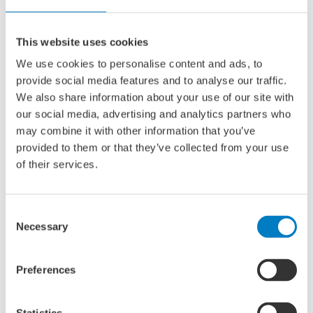
Navrant is dat uitstel van het Porthos-project ertoe kan
leiden dat Nederland de klimaatdoelstelling van een
This website uses cookies
halvering van zijn CO2-uitstoot in 2030 niet gaat halen. Via
We use cookies to personalise content and ads, to
Porthos moet jaarlijks 2,5 miljoen ton afgevangen CO2 in
provide social media features and to analyse our traffic.
de zeebodem worden opgeslagen. Daarmee zou het
We also share information about your use of our site with
systeem een forse bijdrage leveren aan de totale
our social media, advertising and analytics partners who
Nederlandse CO2-reductie.
may combine it with other information that you’ve
provided to them or that they’ve collected from your use
Het project is daarmee exemplarisch voor de problemen
of their services.
waarmee de Rotterdamse haven werd geconfronteerd,
toen diezelfde Raad van State de inmiddels beruchte PAS-
regeling naar de prullenbak verwees. Het Havenbedrijf wijst
Consent
Necessary
erop dat er ruim drie jaar na dato nog steeds onzekerheid
Selection
is rondom de stikstof-regelgeving, waaronder de
bouwvrijstelling.
Preferences
In totaal staan daardoor ongeveer 35 projecten op de