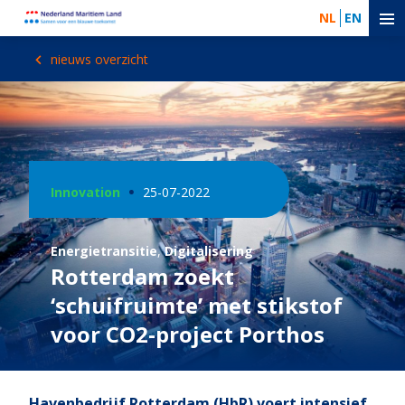
NL
EN
nieuws overzicht
Innovation
25-07-2022
Energietransitie
,
Digitalisering
Rotterdam zoekt
‘schuifruimte’ met stikstof
voor CO2-project Porthos
Havenbedrijf Rotterdam (HbR) voert intensief