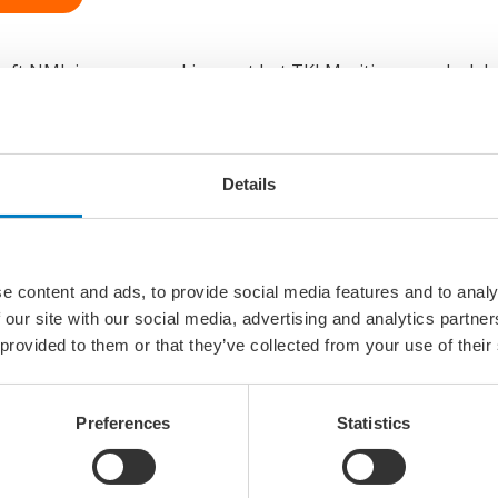
eft NML in samenwerking met het TKI Maritiem een druk 
arbij de deelnemers werden bijgepraat over deze nieuwe sub
oorbereiden van hun projectaanvragen door hen concrete ha
Details
? NML en het TKI Maritiem organiseren op vrijdag 15 nove
rdrecht. Wilt u meer informatie over deze bijeenkomst en w
ton te klikken.
e content and ads, to provide social media features and to analy
 our site with our social media, advertising and analytics partn
 provided to them or that they’ve collected from your use of their
Preferences
Statistics
ernemingen en kennisinstellingen die al in de maritieme sect
g en interesse hebben aan het opzetten van een nieuw inno