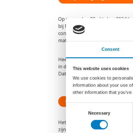
Op woensdag 23 oktober 2024 he
bij MartiniPlaza in Groningen wa
consortia ondersteund bij het v
matchmaking te faciliteren.
Consent
Heeft u deze bijeenkomst gemist
in de Duurzaamheidsfabriek in Do
This website uses cookies
Dat kan door op onderstaande but
We use cookies to personalis
information about your use of
other information that you’ve
Meer informatie en inschrijven
Consent
Necessary
Selection
Het evenement is bedoeld voor ond
zijn naar een nieuwe samenwerkin