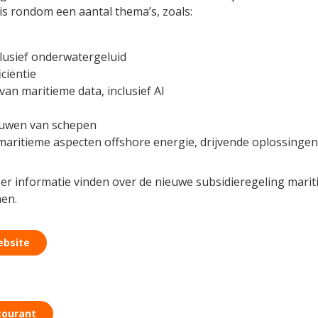
s rondom een aantal thema’s, zoals:
lusief onderwatergeluid
ciëntie
van maritieme data, inclusief AI
bouwen van schepen
ritieme aspecten offshore energie, drijvende oplossingen
r informatie vinden over de nieuwe subsidieregeling marit
en.
ebsite
courant