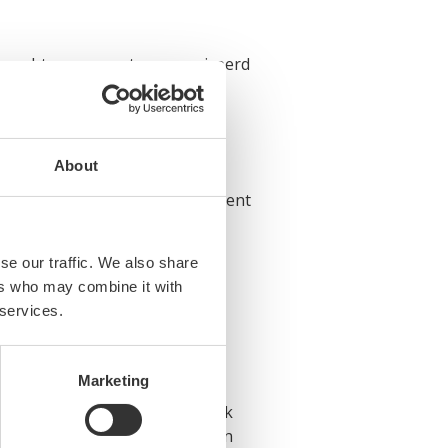
bezocht evenement georganiseerd
sidieregeling . Ook werden
ndvaten te bieden en
About
mber een vergelijkbaar evenement
ilt u zich hiervoor aanmelden?
se our traffic. We also share
ers who may combine it with
 services.
Marketing
or actief zijn of juist op zoek
vatieproject dat bijdraagt aan