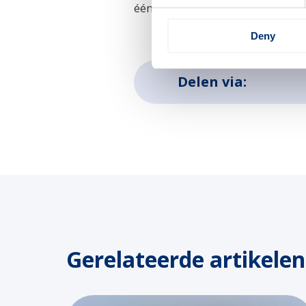
één of meer van de bovengenoem
Deny
Delen via:
Gerelateerde artikelen