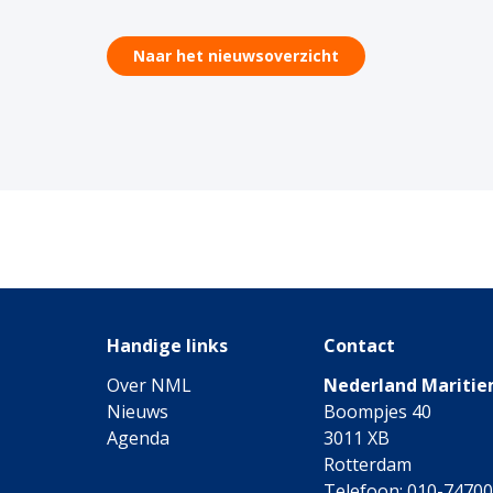
Naar het nieuwsoverzicht
Handige links
Contact
Over NML
Nederland Maritie
Nieuws
Boompjes 40
Agenda
3011 XB
Rotterdam
Telefoon: 010-7470