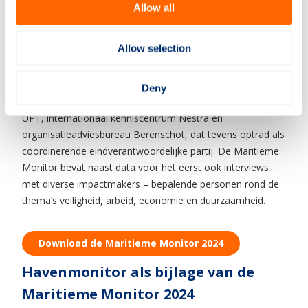
vrouwen: ruim 80% van de werknemers is nu man.
Allow all
Jaarlijkse publicatie
Allow selection
De Maritieme Monitor wordt opgesteld in opdracht van het
ministerie van Infrastructuur en Waterstaat en jaarlijks
gepubliceerd door Nederland Maritiem Land. De editie van
Deny
2024 werd verzorgd door onderzoekscentrum Erasmus
UPT, internationaal kenniscentrum Nestra en
organisatieadviesbureau Berenschot, dat tevens optrad als
coördinerende eindverantwoordelijke partij. De Maritieme
Monitor bevat naast data voor het eerst ook interviews
met diverse impactmakers – bepalende personen rond de
thema’s veiligheid, arbeid, economie en duurzaamheid.
Download de Maritieme Monitor 2024
Havenmonitor als bijlage van de
Maritieme Monitor 2024