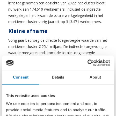
licht toegenomen ten opzichte van 2022: het cluster biedt
nu werk aan 174.610 werknemers. Inclusief de indirecte
werkgelegenheid kwam de totale werkgelegenheid in het
maritieme cluster vorig jaar uit op 313.471 werknemers.
Kleine afname
Vorig jaar bedroeg de directe toegevoegde waarde van het
maritieme cluster € 25,1 miljard. De indirecte toegevoegde
waarde meegerekend, komt de totale toegevoegde
waarde uit op € 35,9 miljard. Met een omzet van € 92,7
miljard presteerde het maritieme cluster vorig jaar goed
ten opzichte van het langjarig gemiddelde. Wel was een
Consent
Details
About
kleine afname in economische betekenis zichtbaar ten
opzichte van de piek in 2022, mede veroorzaakt door de
energiecrisis en de geopolitieke onrust.
This website uses cookies
Duurzame doelen
We use cookies to personalise content and ads, to
Een andere belangrijke ontwikkeling binnen de maritieme
provide social media features and to analyse our traffic.
sector betreft verduurzaming. Nieuwe technologieën en