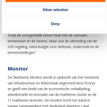
termijn verwachtingen voor de maritieme cluster niet
negatief. Wim van Sluis: “Ondanks dat 2016 een moeizaam
Allow selection
jaar was voor de maritieme cluster, en de vooruitzichten
voor 2017 nog geen herstel voorspellen, zien wij kansen
ontstaan. Het regeerakkoord biedt een aantal concrete
Deny
aanknopingspunten om de cluster erbovenop te helpen.
Zoals de voorgestelde Green Deal met de zeevaart,
binnenvaart en de havens. Maar ook de uitbreiding van de
SDE regeling, extra budget voor defensie, onderzoek en de
kennisinstellingen.”
Monitor
De Maritieme Monitor wordt in opdracht van het ministerie
van Infrastructuur en Waterstaat uitgevoerd door Ecorys
en geeft een beeld van de economische ontwikkeling,
arbeidsmarkt en innovatie van de maritieme cluster en de
11 maritieme sectoren. De monitor komt tot stand in
nauwe samenwerking met Nederland Maritiem Land.