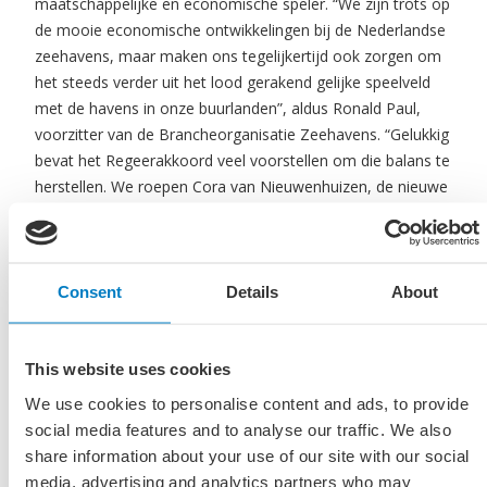
maatschappelijke en economische speler. “We zijn trots op
de mooie economische ontwikkelingen bij de Nederlandse
zeehavens, maar maken ons tegelijkertijd ook zorgen om
het steeds verder uit het lood gerakend gelijke speelveld
met de havens in onze buurlanden”, aldus Ronald Paul,
voorzitter van de Brancheorganisatie Zeehavens. “Gelukkig
bevat het Regeerakkoord veel voorstellen om die balans te
herstellen. We roepen Cora van Nieuwenhuizen, de nieuwe
minister van Infrastructuur en Waterstaat, op om de
aangekondigde maatregelen snel in te voeren om daarmee
lading, toegevoegde waarde, de ingezette innovatie en
banen veilig te stellen.”​
Consent
Details
About
Vooruitblik
This website uses cookies
Gezien de achterliggende redenen voor de moeilijke
We use cookies to personalise content and ads, to provide
economische situatie in de cluster zijn de vooruitzichten
social media features and to analyse our traffic. We also
voor 2017 niet rooskleurig. Overcapaciteit in de
share information about your use of our site with our social
(zee)scheepvaart zorgt voor (te) lage vrachtprijzen. En
media, advertising and analytics partners who may