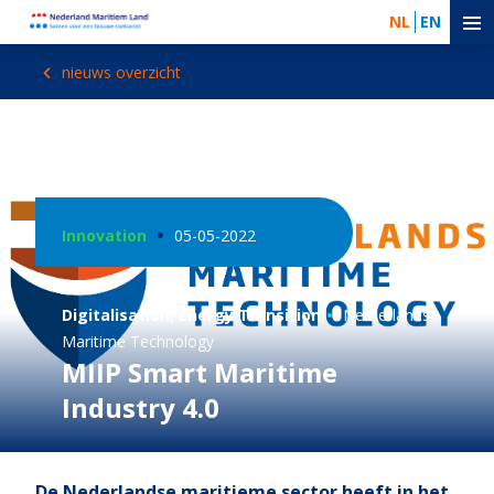
NL
EN
nieuws overzicht
Innovation
05-05-2022
Digitalisation
,
Energy Transition
Netherlands
Maritime Technology
MIIP Smart Maritime
Industry 4.0
De Nederlandse maritieme sector heeft in het