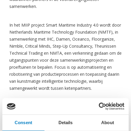
samenwerken.
In het MIIP project Smart Maritime Industry 4.0 wordt door
Netherlands Maritime Technology Foundation (NMTF), in
samenwerking met IHC, Damen, Oceanco, Floorganize,
Nimble, Critical Minds, Step-Up Consultancy, Theunissen
Technical Trading en NMTA, een verkenning gedaan om de
uitgangspunten voor deze samenwerkingsprojecten en
proeftuinen te bepalen. Focus is op automatisering en
robotisering van productieprocessen en toepassing daarin
van kunstmatige intelligentie technologie, waarbij
samengewerkt wordt tussen ketenpartners.
Op dit moment wordt door middel van een literatuurstudie
en desk research beschreven wat de status is van
nationale en internationale projecten op het gebied van
Consent
Details
About
procesinnovatie, die mogelijk zouden kunnen bijdragen aan