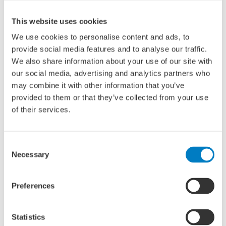
verhoging van de arbeidsproductiviteit in de scheepsbouw.
In een volgend stadium zullen de uitkomsten voorgelegd
This website uses cookies
worden aan de projectpartners, en worden aangevuld met
We use cookies to personalise content and ads, to
hun praktijkkennis en ervaring op dit gebied. Op basis
provide social media features and to analyse our traffic.
hiervan wordt een stappenplan gevormd voor de
We also share information about your use of our site with
ontwikkeling van projecten op de meest kansrijke gebieden
our social media, advertising and analytics partners who
van procesinnovatie.
may combine it with other information that you’ve
provided to them or that they’ve collected from your use
of their services.
In het project Smart Maritime Industry 4.0 wordt een basis
gelegd voor de vorming van consortia en de ontwikkeling
van projectvoorstellen op het gebied van procesinnovatie
Consent
in het kader van het Maritiem Masterplan. Daarnaast levert
Necessary
Selection
het project uitganspunten voor de vorming van
proeftuinen, waarbinnen brede consortia van werven en
toeleveranciers procesinnovaties kunnen testen,
Preferences
ontwikkelen en demonstreren. Uiteindelijk moet de
samenwerking tussen deelnemers draagvlak leveren voor
Statistics
mogelijke projectontwikkeling in het kader van calls binnen