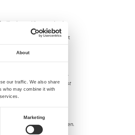
 miljard euro. Via aanpalende
het Nederlandse Bruto
oer, chemie in de haven en het
an 15,5 miljard euro en 10.2
oegen bijna 55 miljard euro.
About
n de Nederlandse
en. We werken graag samen met
se our traffic. We also share
e en banen ook in de toekomst
ers who may combine it with
 services.
Marketing
 export aan goederen en diensten.