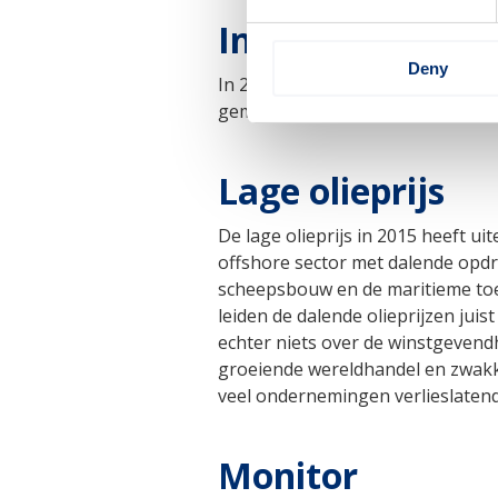
Innovatie
Deny
In 2015 investeerde de maritieme 
gemiddelde in Nederland is 1,5%.
Lage olieprijs
De lage olieprijs in 2015 heeft u
offshore sector met dalende opdr
scheepsbouw en de maritieme toel
leiden de dalende olieprijzen jui
echter niets over de winstgevend
groeiende wereldhandel en zwakke 
veel ondernemingen verlieslatende 
Monitor