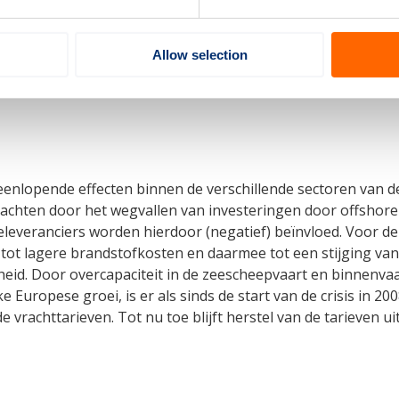
Allow selection
sector 3,9% van de toegevoegde waarde terug in innovatie. D
iteenlopende effecten binnen de verschillende sectoren van d
achten door het wegvallen van investeringen door offshore 
everanciers worden hierdoor (negatief) beïnvloed. Voor de 
st tot lagere brandstofkosten en daarmee tot een stijging v
heid. Door overcapaciteit in de zeescheepvaart en binnenv
Europese groei, is er als sinds de start van de crisis in 20
vrachttarieven. Tot nu toe blijft herstel van de tarieven uit