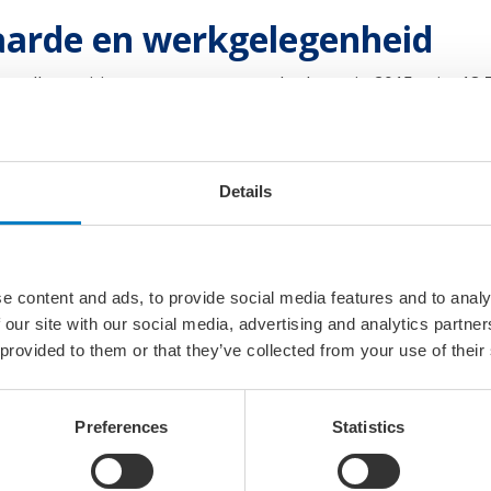
arde en werkgelegenheid
n alle maritieme sectoren samen bedroeg in 2015 ruim 18,7
5 miljard euro bij. De cluster genereert daarmee 3,5% van 
itieme bedrijven binnen de havengebieden, gerelateerd verv
s genereren daar bovenop een directe toegevoegde waarde v
 en indirecte productiewaarde van de maritieme sectoren bedr
Details
ectoren in 2015 werk aan 265.000 personen. Dat is 3,0% va
ehavens een vitaal deel van de Nederlandse Economie vorm
e content and ads, to provide social media features and to analy
ma Zeehavens om onze bijdrage in termen van meerwaard
 our site with our social media, advertising and analytics partn
ald Paul.
 provided to them or that they’ve collected from your use of their
Preferences
Statistics
,4 miljard euro. Dat is ruim 4,4% van de totale Nederlandse