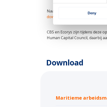
Naast de Maritieme Arbeidsmarkt
Deny
downloaden
of u kunt de gegeve
CBS en Ecorys zijn tijdens deze 
Human Capital Council, daarbij a
Download
Maritieme arbeidsm