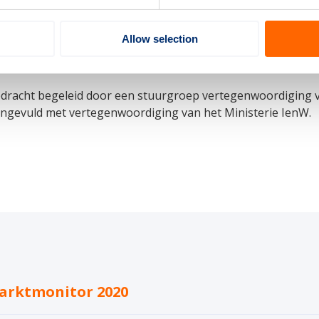
monitor 2020, is ook de Maritieme Monitor 2020 gepublice
Allow selection
ns bekijken op
www.maritiemehavenenbinnenhavenmonitor.
opdracht begeleid door een stuurgroep vertegenwoordiging v
angevuld met vertegenwoordiging van het Ministerie IenW.
arktmonitor 2020