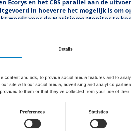
n Ecorys en het CBS parallel aan de uitvoe
itgevoerd in hoeverre het mogelijk is om o
ikt wordt voor de Maritieme Monitor te k
ieme arbeidsmarkt.
 die maritieme arbeidsmarkt er uit ziet en zich ontwikkelt h
l en valide kengetallen over onze maritieme arbeidsmarkt t
Details
1 maritieme branches. We kunnen nu zelfs de cijfers regiona
ld met enquête vragen voor specifieke arbeidsmarktdata i
orbeeld de verdeling man/vrouw, opleidingsniveau, type dien
eme arbeidsmarkt.
e content and ads, to provide social media features and to analy
 our site with our social media, advertising and analytics partn
de enorme werkgelegenheidswaarde van onze maritieme secto
 provided to them or that they’ve collected from your use of their
innen de sector gericht acties kunnen en moeten uitzetten.
sector (inclusief staf- en ondersteuning) of de aanzienlij
zeer actueel aangezien als gevolg van de effecten van het co
Preferences
Statistics
itieme sector hangt. Laten we met elkaar zorgdragen dat w
jd na de coronacrisis, behouden voor de maritieme sector.