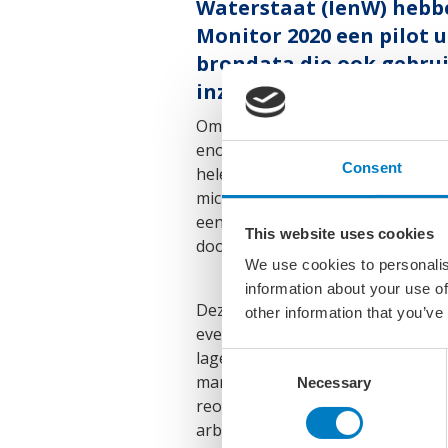
Waterstaat (IenW) hebbe
Monitor 2020 een pilot u
brondata die ook gebru
inzichten over de marit
Om goed inzicht te krijgen in hoe
enorme stap gezet om snel, actuee
Consent
hele sector, maar ook voor alle 1
microdata en waar nodig aangevu
een prima beeld krijgen van bijvo
This website uses cookies
doorstroomcijfers over de mariti
We use cookies to personalis
information about your use of
Deze cijfers tonen niet alleen 
other information that you’ve
eveneens inzichten waardoor we b
lage percentage vrouwen in onze 
Consent
maritieme sector. Het laatste is 
Necessary
Selection
reorganisaties boven de hele mar
arbeidskrachten, juist voor de ti