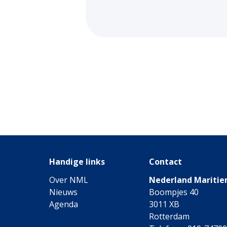
Handige links
Contact
Over NML
Nederland Maritie
Nieuws
Boompjes 40
Agenda
3011 XB
Rotterdam