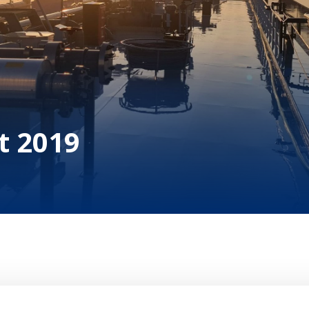
t 2019
t Nederlandse maritieme cluster is al eeuw