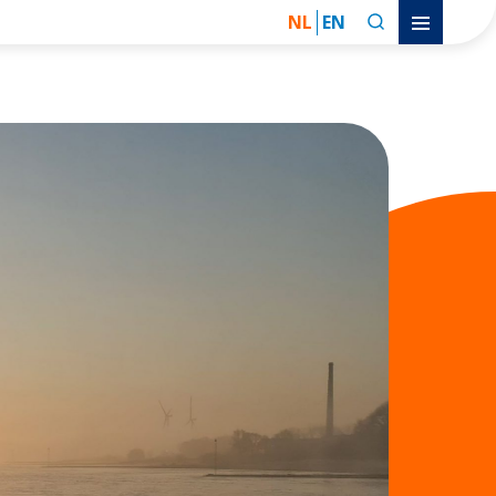
NL
EN