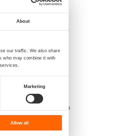
le visitekaartje als
aangevend in
About
 is afspraak! Werken binnen het
, no-nonsense en lef – en
 georiënteerd, gestoeld op
se our traffic. We also share
ers who may combine it with
 services.
aritieme toeleveranciers,
rt, Koninklijke Marine,
 aan zo’n 263.000 mensen,
Marketing
 iets meer dan 3% van ons BBP.
ter voorwaardenscheppend voor
basis van ons verdienmodel als
Allow all
 2019!