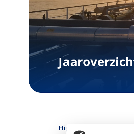
Jaaroverzich
High Tech, Hands On: he