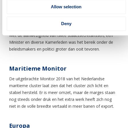
de aandacht gebracht. Dit gebeurde bijvoorbeeld tijdens de
Allow selection
Wereldhavendagen in Rotterdam, met de bekendmaking
van de nieuwe, maritieme jongerenambassadeurs en onze
stand. In de “
Maritime Week
”, in november, waren alle
Deny
maritieme evenementen en activiteiten bij elkaar gebracht.
Met de aanwezigheid van twee staatssecretarissen, een
Minister en diverse Kamerleden was het bereik onder de
beleidsmakers en politici groter dan ooit tevoren.
Maritieme Monitor
De uitgebrachte Monitor 2018 van het Nederlandse
maritieme cluster laat zien dat het cluster zich licht en
stabiel hersteld. Er is meer omzet, maar de marges staan
nog steeds onder druk en het extra werk heeft zich nog
niet in de volle breedte vertaald in meer banen of export.
Europa