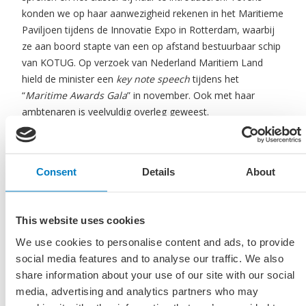
konden we op haar aanwezigheid rekenen in het Maritieme
Paviljoen tijdens de Innovatie Expo in Rotterdam, waarbij
ze aan boord stapte van een op afstand bestuurbaar schip
van KOTUG. Op verzoek van Nederland Maritiem Land
hield de minister een
key note speech
tijdens het
“
Maritime Awards Gala
” in november. Ook met haar
ambtenaren is veelvuldig overleg geweest.
Ministerie van Sociale Zaken en
Consent
Details
About
Werkgelegenheid
Ook met andere ministeries vond in 2018 veelvuldig
contact plaats, vooral met het Ministerie van Sociale Zaken
This website uses cookies
en Werkgelegenheid, onder meer over de “
Riding Crews
”
We use cookies to personalise content and ads, to provide
die door reders aan boord worden geplaatst tijdens grote
social media features and to analyse our traffic. We also
onderhoudsklussen aan cruiseschepen in Nederland. De
share information about your use of our site with our social
inspectie in Nederland gaat daar anders mee om dan
media, advertising and analytics partners who may
bijvoorbeeld in Duitsland. Daardoor loopt het cluster in