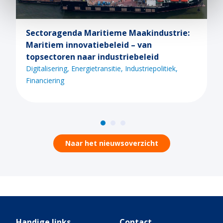
ectoragenda Maritieme Maakindustrie:
Konin
aritiem innovatiebeleid – van
marit
opsectoren naar industriebeleid
Interna
igitalisering
Energietransitie
Industriepolitiek
inanciering
Naar het nieuwsoverzicht
Handige links
Contact