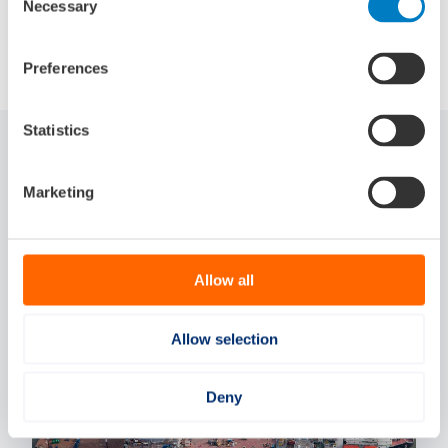
Necessary
Selection
Delen via:
Preferences
Statistics
Gerelateerde artikelen
Marketing
Allow all
Allow selection
Strategic Development
18-06-2026
Stra
Deny