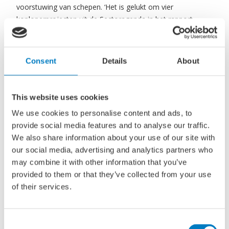
voorstuwing van schepen. ‘Het is gelukt om vier
koploperprojecten uit de Sectoragenda in het rapport
Wennink te krijgen. Dit betekent dat de heer Wennink het
potentieel van deze projecten inziet en de overheid
adviseert om deze projecten te stimuleren zodat ze
Consent
Details
About
volledig worden uitgevoerd. Dit is een mooie opsteker voor
de sector en hier hebben wij vanuit de brancheorganisaties
hard voor gewerkt in samenwerking met het
This website uses cookies
rijksregiebureau maritieme maakindustrie.’, aldus Sander
We use cookies to personalise content and ads, to
den Heijer, programmadirecteur Sectoragenda Maritieme
provide social media features and to analyse our traffic.
Maakindustrie bij Nederland Maritiem Land. Naast de
We also share information about your use of our site with
koploperprojecten is ook de ontwikkeling van een
our social media, advertising and analytics partners who
maritieme modulaire kernreactor (SMR) door Allseas
may combine it with other information that you’ve
benoemd als project met grote maatschappelijke impact.
provided to them or that they’ve collected from your use
of their services.
Bekijk het rapport hier
Consent