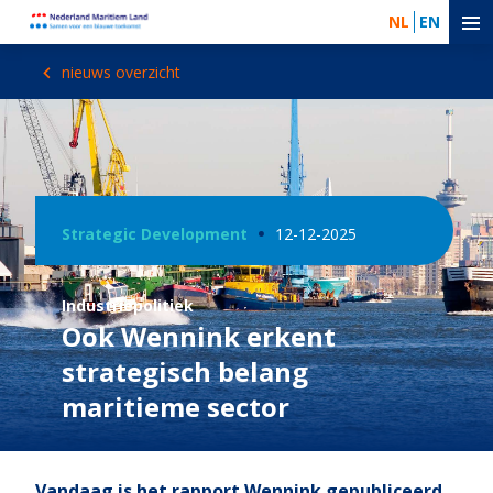
NL
EN
nieuws overzicht
Strategic Development
12-12-2025
Industriepolitiek
Ook Wennink erkent
strategisch belang
maritieme sector
Vandaag is het rapport Wennink gepubliceerd.