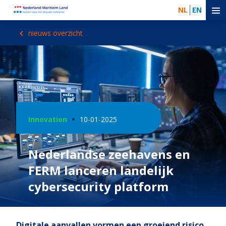
NL
EN
nieuws overzicht
Innovation
10-01-2025
Nederlandse zeehavens en
FERM lanceren landelijk
cybersecurity platform
Digitale aanvallen vormen een groeiend risico