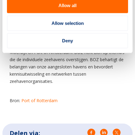
Europa. De Nederlandse zeehavens met de verbonden
Allow all
logistieke netwerken maken wereldwijde handel mogelijk.
Ze zijn vestigingsplaats voor bedrijven in de industrie- en
energieclusters, bieden werkgelegenheid en een bijdrage
Allow selection
aan de welvaart. De Branche Organisatie Zeehavens (BOZ)
verenigt de 5 zeehavens van nationaal belang; Groningen
Deny
Seaports, North Sea Port, Port of Rotterdam, Port of
Moerdijk en Port of Amsterdam. BOZ richt zich op thema’s
die de individuele zeehavens overstijgen. BOZ behartigt de
belangen van onze aangesloten havens en bevordert
kennisuitwisseling en netwerken tussen
zeehavenorganisaties.
Bron:
Port of Rotterdam
Delen via: