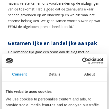
havens versterken en ons voorbereiden op de uitdagingen
van de toekomst. Het is goed dat de zeehavens elkaar
hebben gevonden op dit onderwerp en we allemaal het
enorme belang zien. We gaan samen voortbouwen op wat
FERM de afgelopen jaren al heeft bereikt.”
Gezamenlijke en landelijke aanpak
De komende tijd gaat een team aan de slag met de
oprichting van de landelijke FERM-organisatie. Evelien Bras,
de huidige directeur van FERM zal met ingang van 1 januari
2025 het stokje overdragen aan Marijn van Schoote,
Consent
Details
About
momenteel CISO (Chief information security officer) van
Havenbedrijf Rotterdam. Hij zal naast directeur van de
stichting FERM ook kwartiermaker worden voor de
This website uses cookies
landelijke cyber-samenwerking tussen de zeehavens. Deze
organisatie zal een centrale rol spelen in het coördineren
We use cookies to personalise content and ads, to
van de cyberweerbaarheid van de Nederlandse zeehavens
provide social media features and to analyse our traffic.