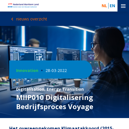
NL
EN
nieuws overzicht
Innovation
28-03-2022
Digitalisation
,
Energy Transition
MIIP010 Digitalisering
Bedrijfsproces Voyage
Het overeengekomen Klimaatakkoord (2015-