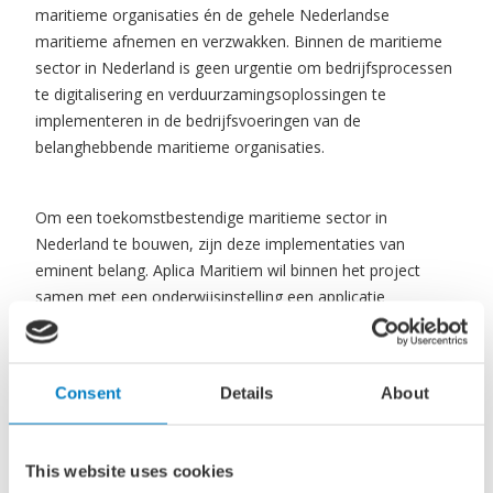
maritieme organisaties én de gehele Nederlandse
maritieme afnemen en verzwakken. Binnen de maritieme
sector in Nederland is geen urgentie om bedrijfsprocessen
te digitalisering en verduurzamingsoplossingen te
implementeren in de bedrijfsvoeringen van de
belanghebbende maritieme organisaties.
Om een toekomstbestendige maritieme sector in
Nederland te bouwen, zijn deze implementaties van
eminent belang. Aplica Maritiem wil binnen het project
samen met een onderwijsinstelling een applicatie
ontwikkelen die een efficiëntere wijze van (digitale)
samenwerking tussen het kantoor, de vloot en de
bevrachter realiseert. Het project sluit aan bij de thema’s:
Consent
Details
About
“slim en veilig varen” en “effectieve infrastructuur”. De
applicatie optimaliseert de informatievoorziening en –
uitwisseling voor de verschillende uitvoerende taken op zee
This website uses cookies
(van kapitein, stuurman en matroos) tussen het kantoor,