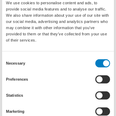
We use cookies to personalise content and ads, to
het schip en de bevrachter.
provide social media features and to analyse our traffic.
We also share information about your use of our site with
Doelstellingen van het project
our social media, advertising and analytics partners who
may combine it with other information that you’ve
Aplica Maritiem heeft als hoofddoelstelling de ontwikkeling
provided to them or that they’ve collected from your use
van een digitale werkomgeving die de communicatie,
of their services.
uitwisseling en operationele taken tussen maritieme
partijen sneller en efficiënter laat verlopen. Het creëert
managementgegevens uit data, waardoor deze taken
Consent
beter aangestuurd kunnen worden. Binnen dit project zijn
Necessary
Selection
er twee subdoelen:
Preferences
Ontwikkeling van concrete digitale oplossingen voor de
maritieme sector met als doel de Nederlandse
Statistics
maritieme positie te verstevigen (richting de toekomst).
Het stimuleren van de samenwerking tussen
verschillende Nederlandse maritieme bedrijven in
Marketing
combinatie met onderwijs- en kennisinstellingen.