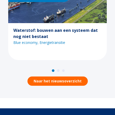
m dat
Ontdek de mogelijkheden van Call 2
tijdens een van de Maritiem Masterpla
webinars
Blue economy
Digitalisering
Energietransitie
Naar het nieuwsoverzicht