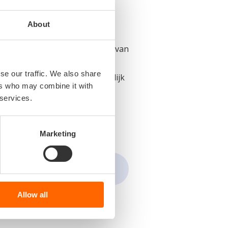
n Hermess. Deze data is
About
ies te simuleren. Daarnaast
A), gericht op het verbeteren van
se our traffic. We also share
 te verkrijgen zonder afhankelijk
ers who may combine it with
nsluiten op de operationele
 services.
rofielen en
Marketing
Allow all