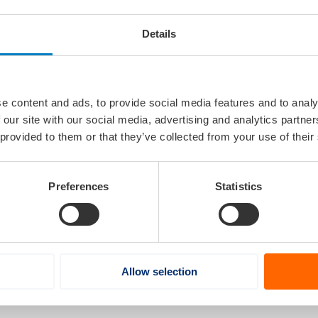
innen het MIIP gewerkt met professionele metocean-data va
Details
estaties onder realistische wind-, golf- en stromingscondit
s aan een vervolgtraject met de European Space Agency (ES
van satellietdata.
e content and ads, to provide social media features and to analy
t mogelijk is om betrouwbare prestatie- en energie-inzichten
 our site with our social media, advertising and analytics partn
 datasets. Door digitale scheepsmodellen te ontwerpen die aa
 provided to them or that they’ve collected from your use of their
ijkheden voor het onderbouwen van routekeuzes, snelheidsp
l bestaande als moderne schepen.
Preferences
Statistics
Allow selection