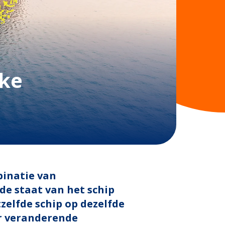
lke
binatie van
e staat van het schip
tzelfde schip op dezelfde
or veranderende