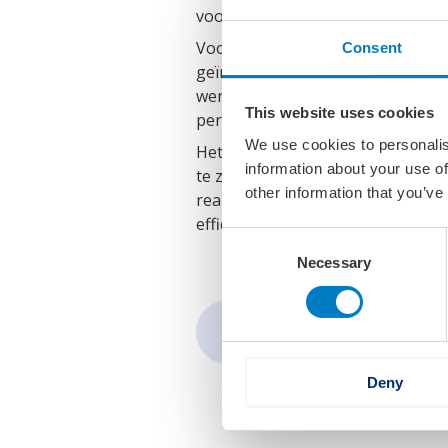
voor operationeel gebruik.
Voor de omgevingscondities is b
Consent
geïntegreerd in de modellen om pr
werken AlbatrosDigital en Hermes
This website uses cookies
performance-modellen met behulp 
We use cookies to personalis
Het MIIP-project laat zien dat he
information about your use of
te zijn van perfecte of volledige
other information that you’ve
realiteit, ontstaan nieuwe mogel
efficiëntiemaatregelen voor zowe
Consent
Necessary
Selection
Delen via:
Deny