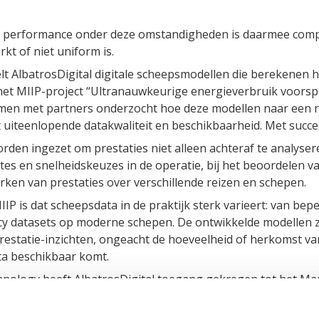
 performance onder deze omstandigheden is daarmee comp
t of niet uniform is.
 AlbatrosDigital digitale scheepsmodellen die berekenen h
n het MIIP-project “Ultranauwkeurige energieverbruik voors
amen met partners onderzocht hoe deze modellen naar een
 uiteenlopende datakwaliteit en beschikbaarheid. Met succe
den ingezet om prestaties niet alleen achteraf te analysere
outes en snelheidskeuzes in de operatie, bij het beoordelen
arken van prestaties over verschillende reizen en schepen.
IIP is dat scheepsdata in de praktijk sterk varieert: van be
cy datasets op moderne schepen. De ontwikkelde modellen 
prestatie-inzichten, ongeacht de hoeveelheid of herkomst v
a beschikbaar komt.
nology heeft AlbatrosDigital toegang gekregen tot het Ma
evert van moderne schepen. Deze datasets maken het mogel
e basis voor een vervolgproject waarin de modellen verder 