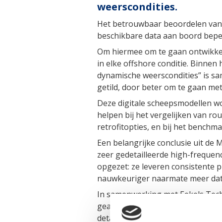
weerscondities.
Het betrouwbaar beoordelen van
beschikbare data aan boord beperk
Om hiermee om te gaan ontwikkelt
in elke offshore conditie. Binne
dynamische weerscondities” is s
getild, door beter om te gaan met
Deze digitale scheepsmodellen wor
helpen bij het vergelijken van r
retrofitopties, en bij het benchm
Een belangrijke conclusie uit de M
zeer gedetailleerde high-frequen
opgezet: ze leveren consistente 
nauwkeuriger naarmate meer dat
In samenwerking met Eekels Tech
geavanceerde operationele data l
detail te analyseren en vormen d