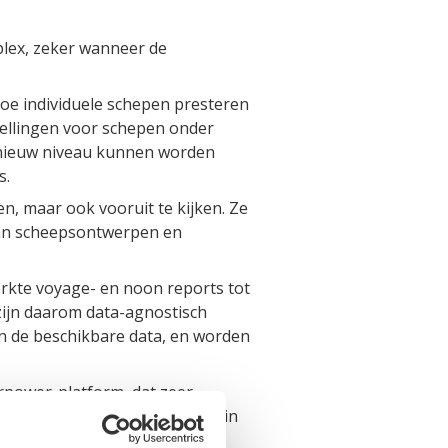
lex, zeker wanneer de
oe individuele schepen presteren
pellingen voor schepen onder
 nieuw niveau kunnen worden
s.
n, maar ook vooruit te kijken. Ze
 van scheepsontwerpen en
perkte voyage- en noon reports tot
zijn daarom data-agnostisch
an de beschikbare data, en worden
rpower-platform, dat zeer
ijk om scheepsprestaties tot in
worden verdiept en gevalideerd