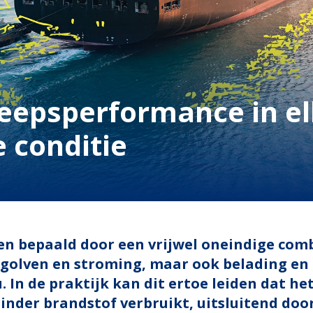
eepsperformance in e
 conditie
n bepaald door een vrijwel oneindige com
olven en stroming, maar ook belading en d
. In de praktijk kan dit ertoe leiden dat he
inder brandstof verbruikt, uitsluitend do