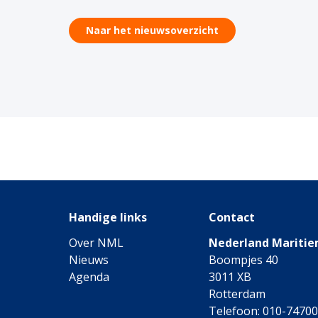
Naar het nieuwsoverzicht
Handige links
Contact
Over NML
Nederland Maritie
Nieuws
Boompjes 40
Agenda
3011 XB
Rotterdam
Telefoon: 010-7470