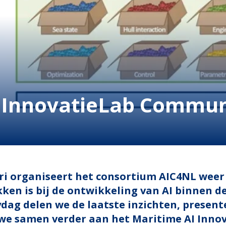
I InnovatieLab Commu
i organiseert het consortium AIC4NL weer
ken is bij de ontwikkeling van AI binnen d
dag delen we de laatste inzichten, presen
we samen verder aan het Maritime AI Innov