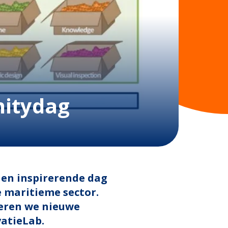
nitydag
 en inspirerende dag
e maritieme sector.
teren we nieuwe
atieLab.