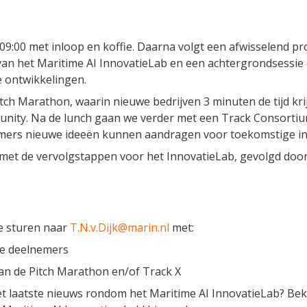
 09:00 met inloop en koffie. Daarna volgt een afwisselend p
van het Maritime AI InnovatieLab en een achtergrondsessie
e ontwikkelingen.
tch Marathon, waarin nieuwe bedrijven 3 minuten de tijd kri
nity. Na de lunch gaan we verder met een Track Consorti
nemers nieuwe ideeën kunnen aandragen voor toekomstige in
 met de vervolgstappen voor het InnovatieLab, gevolgd doo
e sturen naar
T.N.v.Dijk@marin.nl
met:
e deelnemers
n de Pitch Marathon en/of Track X
et laatste nieuws rondom het Maritime AI InnovatieLab? Bek