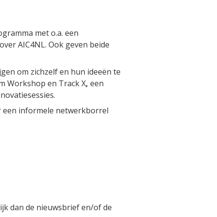
rogramma met o.a. een
 over AIC4NL. Ook geven beide
jgen om zichzelf en hun ideeën te
um Workshop en Track X
,
een
novatiesessies.
r een informele netwerkborrel
ijk dan de nieuwsbrief en/of de