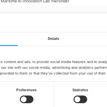
 Maritime AI Innovation Lab’ hieronder.
Details
tionLab_Nieuwsbrief_SPREAD
e content and ads, to provide social media features and to analy
 our site with our social media, advertising and analytics partn
n Maritime AI Innovation Lab
 provided to them or that they’ve collected from your use of their
Preferences
Statistics