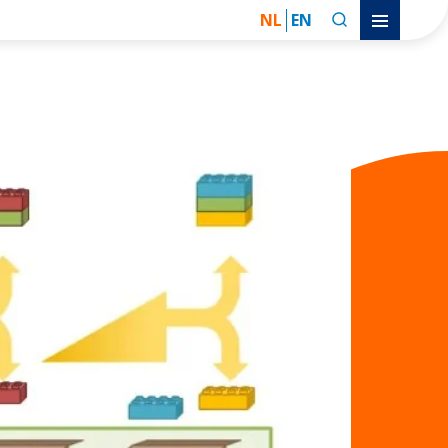
NL
EN