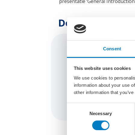
presentatie ‘General Introduction
Downloads
Consent
Maritime AI Innova
This website uses cookies
We use cookies to personalis
information about your use of
General Introductio
other information that you’ve
Consent
Necessary
Selection