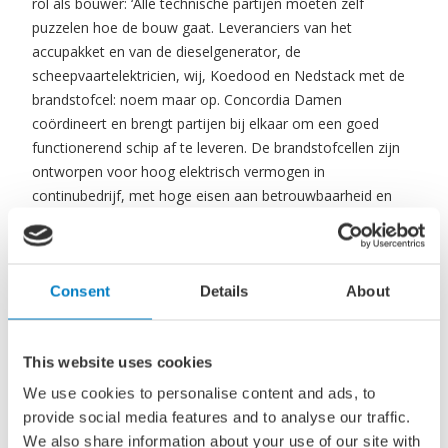
rol als bouwer: ‘Alle technische partijen moeten zelf
puzzelen hoe de bouw gaat. Leveranciers van het
accupakket en van de dieselgenerator, de
scheepvaartelektricien, wij, Koedood en Nedstack met de
brandstofcel: noem maar op. Concordia Damen
coördineert en brengt partijen bij elkaar om een goed
functionerend schip af te leveren. De brandstofcellen zijn
ontworpen voor hoog elektrisch vermogen in
continubedrijf, met hoge eisen aan betrouwbaarheid en
bedrijfszekerheid. Dat past bij de binnenvaart met zijn
grote vermogensbehoefte, voor zowel stroomopwaarts
als -afwaarts en bij manoeuvreren en aanmeren.’
Consent
Details
About
Voor de indeling heeft de groene waterstof gevolgen. Bij
de ‘Antonie’ moet het verblijf op het voorschip wijken voor
This website uses cookies
waterstof. Het nieuwe energiesysteem in ‘De Maas’ wordt
We use cookies to personalise content and ads, to
geïnstalleerd in de laadruimte.
provide social media features and to analyse our traffic.
We also share information about your use of our site with