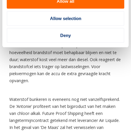
Allow all
moet veilig genoeg zijn. Keuringsinstituut Lloyd’s komt
eraan te pas om te bepalen of er certificaten worden
Allow selection
afgegeven. ‘De reglementen kenden nog geen waterstof
onder druk’, geeft Lenten als voorbeeld.
Deny
En de vernieuwers stuiten op meer problemen. De
hoeveelheid brandstof moet behapbaar blijven en niet te
duur; waterstof kost veel meer dan diesel. Ook reageert de
brandstofcel iets trager op lastwisselingen. Voor
piekvermogen kan de accu de extra gevraagde kracht
opvangen.
Waterstof bunkeren is eveneens nog niet vanzelfsprekend.
De ‘Antonie’ profiteert van het bijproduct van het maken
van chloor-alkali. Future Proof Shipping heeft een
langetermijncontract getekend met leverancier Air Liquide.
In het geval van ‘De Maas’ zal het verwisselen van