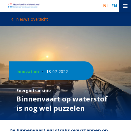
NL
EN
nieuws overzicht
Innovation
18-07-2022
Energietransitie
Binnenvaart op waterstof
is nog wel puzzelen
De binnenvaart wil straks overstappen op,