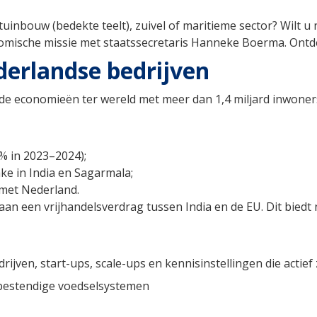
e tuinbouw (bedekte teelt), zuivel of maritieme sector? Wilt
omische missie met staatssecretaris Hanneke Boerma. Ontde
erlandse bedrijven
nde economieën ter wereld met meer dan 1,4 miljard inwoners
% in 2023–2024);
ke in India en Sagarmala;
 met Nederland.
an een vrijhandelsverdrag tussen India en de EU. Dit biedt 
ijven, start-ups, scale-ups en kennisinstellingen die actief z
bestendige voedselsystemen