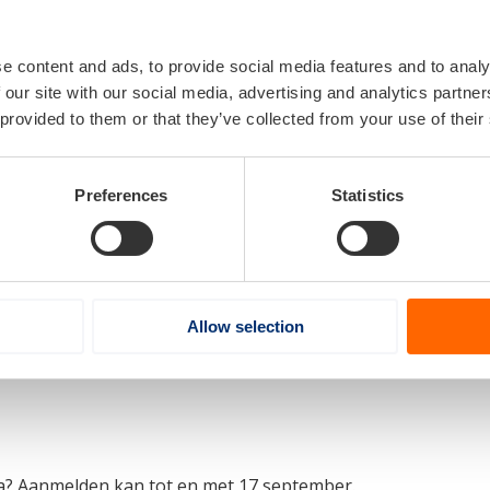
schepen. Digitale technologie speelt daarbij een steeds gro
mstbestendige havens.
e content and ads, to provide social media features and to analy
lauwe economie en duurzame infrastructuur. Maritieme sa
 our site with our social media, advertising and analytics partn
 provided to them or that they’ve collected from your use of their
sten
atie. Er kunnen maximaal 2 personen per organisatie mee.
Preferences
Statistics
ing
Allow selection
a? Aanmelden kan tot en met 17 september.