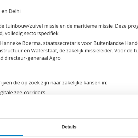
 en Delhi
de tuinbouw/zuivel missie en de maritieme missie. Deze pro
, volledig sectorspecifiek.
n Hanneke Boerma, staatssecretaris voor Buitenlandse Hande
tructuur en Waterstaat, de zakelijk missieleider. Voor de tu
d directeur-generaal Agro.
ijven die op zoek zijn naar zakelijke kansen in:
gitale zee-corridors
n, inclusief natuurgebaseerde oplossingen en riviertechni
id, inclusief maritieme veiligheid en cyberbeveiliging
Details
 nauwer samen, zakelijk en op beleidsniveau. India heeft ba
, logistiek en groene scheepvaart. Samen bouwen bedrijven