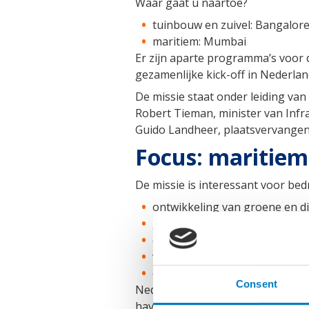
Waar gaat u naartoe?
tuinbouw en zuivel: Bangalore
maritiem: Mumbai
Er zijn aparte programma’s voor 
gezamenlijke kick-off in Nederland
De missie staat onder leiding va
Robert Tieman, minister van Infras
Guido Landheer, plaatsvervangen
Focus: maritiem
De missie is interessant voor bedr
ontwikkeling van groene en di
groene waterstofcorridor
ontwikkeling van binnenwatere
wereldwijde handelsweerbaarhe
capaciteitsopbouw
Consent
Nederland en India werken steeds
havens, binnenwateren, baggeren