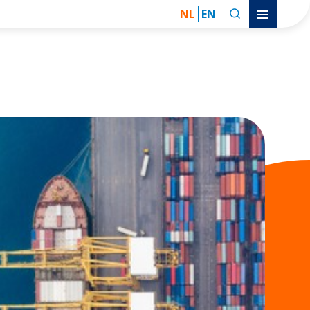
NL
EN