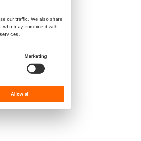
tere rol. Cybersecurity is
se our traffic. We also share
menwerking wordt de komende
ers who may combine it with
 services.
Marketing
Allow all