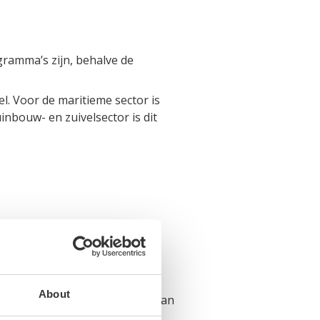
gramma’s zijn, behalve de
l. Voor de maritieme sector is
inbouw- en zuivelsector is dit
ek
About
at bij de Nederlandse kennis van
 uit beide landen aan slimme