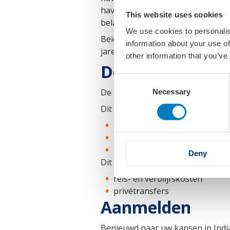
havens, sterke kusten en moderne 
This website uses cookies
belangrijk voor veilige en toeko
We use cookies to personalis
Beide landen investeren in de b
information about your use of
jaren dus steeds belangrijker.
other information that you’ve
Deelname en ko
Consent
De kosten zijn € 950 per organis
Necessary
Selection
Dit is inclusief:
programma onderdelen
matchmakingsessies
lokaal vervoer en ondersteun
Deny
Dit is exclusief:
reis- en verblijfskosten
privétransfers
Aanmelden
Benieuwd naar uw kansen in Indi